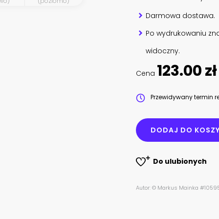
wo)
(poziomo)
Darmowa dostawa.
Po wydrukowaniu zna
widoczny.
123.00 zł
Cena
Przewidywany termin re
DODAJ DO KOSZ
Do ulubionych
Autor: © Markus Mainka #1059