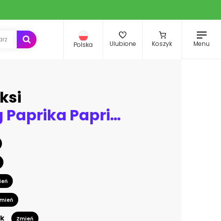
Menu
Ulubione
Koszyk
Polska
ksi
Sammlung Paprika Paprikas Gemüse in einer Reihe von oben Freist
ień
mień
k
Zmień