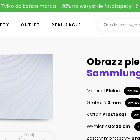
Tylko do końca marca - 20% na wszystkie fototapety!
ETY
OUTLET
REALIZACJE
Obraz z ple
Materiał
Pleksi
Zmień
Grubość
2 mm
Zmień
Kształt
Prostokąt
Zm
Wymiar
40 x 20 cm
Z
Odbij
Zestaw montażowy
Bra