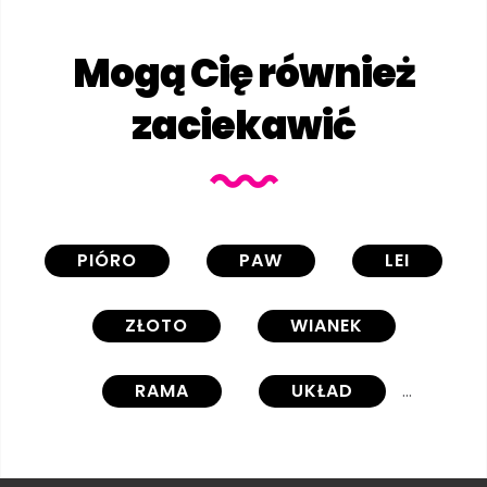
Mogą Cię również
zaciekawić
PIÓRO
PAW
LEI
ZŁOTO
WIANEK
RAMA
UKŁAD
KOMPOZYCJA
OKÓLNIK