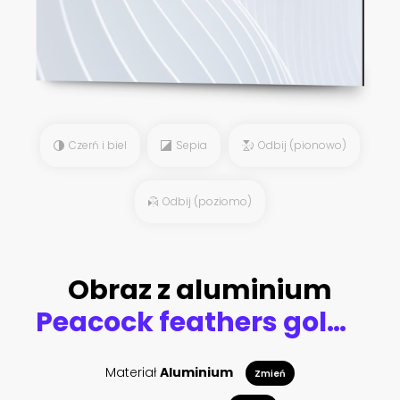
Czerń i biel
Sepia
Odbij (pionowo)
Odbij (poziomo)
Obraz z aluminium
Peacock feathers golden wreath. Isolated on white background. Vector
Materiał
Aluminium
Zmień