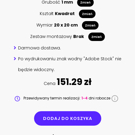
Grubość
1 mm
Zmień
Kształt
Kwadrat
Zmień
Wymiar
20 x 20 cm
Zmień
Zestaw montażowy
Brak
Zmień
Darmowa dostawa.
Po wydrukowaniu znak wodny "Adobe Stock" nie
będzie widoczny.
151.29 zł
Cena
Przewidywany termin realizacji:
1-4
dni robocze
DODAJ DO KOSZYKA