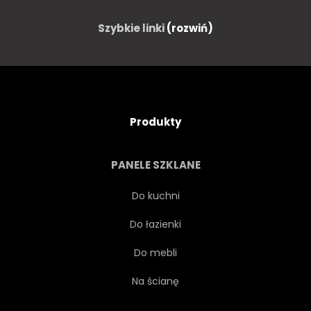
OKRĄGŁY
KOLOROWY
Szybkie linki
(rozwiń)
NATURA
ZŁOTO
LATO
VINTAGE
Produkty
WEKTOR
ILUSTRACJA
PANELE SZKLANE
PROJEKTOWAĆ
STRESZCZENIE
Do kuchni
Do łazienki
TŁO
BIAŁY
SPINACZE
Do mebli
SZTUKA
CLIPARTÓW
Na ścianę