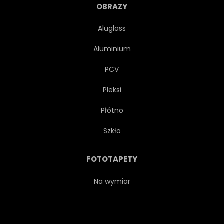
NA BIAŁYM TLE
PTAK
OBRAZY
Aluglass
ELEGANCKI
ROMANTYCZNY
Aluminium
SZABLON
KARTA
PCV
Pleksi
Płótno
Szkło
FOTOTAPETY
Na wymiar