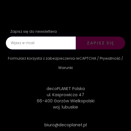
Zapisz się do newslettera
ZAPISZ SIĘ
Formularz korzysta z zabezpieczenia reCAPTCHA /
Prywatność
/
Warunki
decoPLANET Polska
ul. Kasprowicza 47
66-400 Gorzów Wielkopolski
woj. lubuskie
biuro@decoplanet.pl