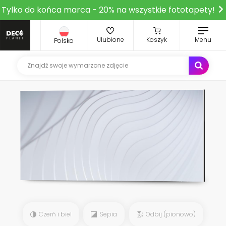
Tylko do końca marca - 20% na wszystkie fototapety!
Ulubione
Koszyk
Menu
Polska
Czerń i biel
Sepia
Odbij (pionowo)