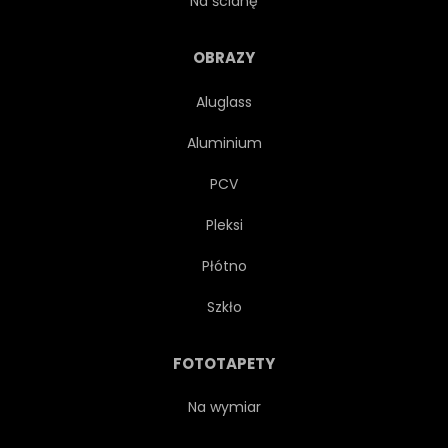
Na ścianę
WYSPA
OCEANU
OBRAZY
Aluglass
WODA
STRESZCZENIE
Aluminium
PLAŻA
PIĘKNY
PCV
Pleksi
JASNY
KOLOR
Płótno
KOLOROWY
KONCEPCJA
Szkło
BETON
CIEMNY
FOTOTAPETY
PROJEKTOWAĆ
CYFROWY
Na wymiar