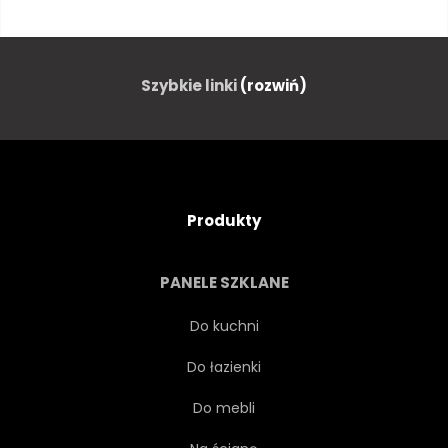
NATURA
NEON
NOC
DŁOŃ
RAJ
PARTY
Szybkie linki
(rozwiń)
RÓŻOWY
FAZA
LATO
SŁOŃCE
SUNDOWN
Produkty
PODRÓŻ
DRZEWA
PANELE SZKLANE
TROPIKALNY
FIOŁEK
Do kuchni
Do łazienki
TAPETA
WSCHODY
Do mebli
WAKACJE
HORYZONT