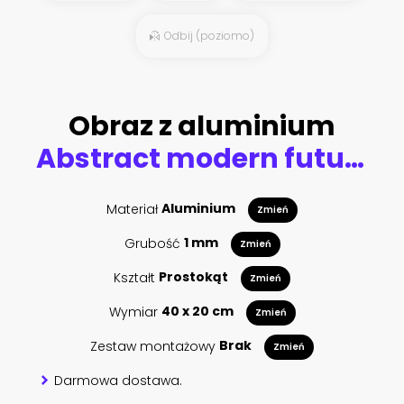
Odbij (poziomo)
Obraz z aluminium
Abstract modern futuristic dark landscape with tropical palm trees, neon lights, rays. Reflection in the water, night view, abstract tropical background. 3d illustration
Materiał
Aluminium
Zmień
Grubość
1 mm
Zmień
Kształt
Prostokąt
Zmień
Wymiar
40 x 20 cm
Zmień
Zestaw montażowy
Brak
Zmień
Darmowa dostawa.