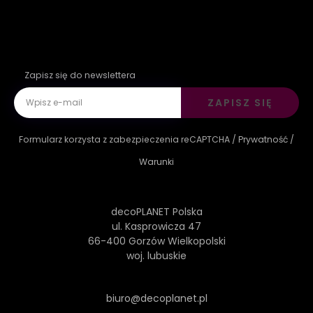
Zapisz się do newslettera
ZAPISZ SIĘ
Formularz korzysta z zabezpieczenia reCAPTCHA /
Prywatność
/
Warunki
decoPLANET Polska
ul. Kasprowicza 47
66-400 Gorzów Wielkopolski
woj. lubuskie
biuro@decoplanet.pl