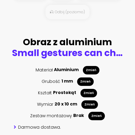
Odbij (poziomo)
Obraz z aluminium
Small gestures can change the world. Kindness quote, inspiration saying. Positive motivational slogan for school posters
Materiał
Aluminium
Zmień
Grubość
1 mm
Zmień
Kształt
Prostokąt
Zmień
Wymiar
20 x 10 cm
Zmień
Zestaw montażowy
Brak
Zmień
Darmowa dostawa.