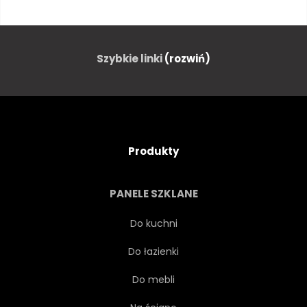
MOTYWACJA
TYPOGRAFIA
WEKTOR
ZNĘCANIE SIĘ
Szybkie linki
(rozwiń)
DOBROCZYNNOŚĆ
CZCIONKI
SŁOWO
KONCEPCJA
Produkty
PISMA
INSPIRUJĄCY
PANELE SZKLANE
LITEROWANIE
POZYTYWNY
Do kuchni
Do łazienki
MOTTO
TEKST
Do mebli
MIŁOŚĆ
1
PLANER