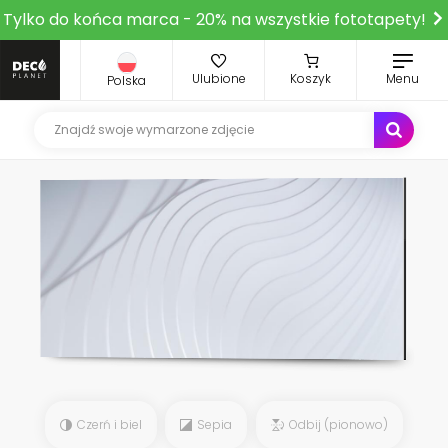
Tylko do końca marca - 20% na wszystkie fototapety!
Ulubione
Koszyk
Menu
Polska
Czerń i biel
Sepia
Odbij (pionowo)