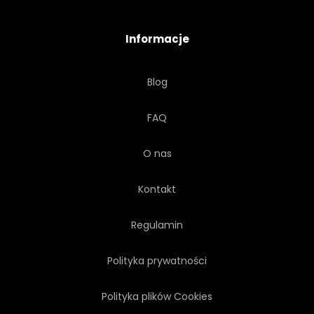
UMYSŁ
OTWARTY
Informacje
ŻYCZLIWOŚĆ
DZIECI
Blog
SZKOŁA
DRUKUJ
FAQ
WPŁYW
RÓŻNICA
O nas
MATERIA
ŻYĆ
Kontakt
MĄDROŚĆ
SŁOWO
Regulamin
Polityka prywatności
Polityka plików Cookies