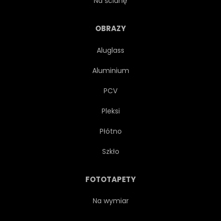
Na ścianę
PISMO
RĘKA
TYTUŁ
OBRAZY
Aluglass
PROJEKTOWAĆ
WIADOMOŚĆ
Aluminium
PIŚMIENNICZE
KALIGRAFIA
PCV
Pleksi
CIĄGNIONE
DOBROĆ
Płótno
POMARAŃCZOWY
Szkło
ILUSTRACJA
PLAKAT
FOTOTAPETY
STYL
PISMO
ŻYCIE
Na wymiar