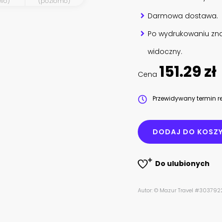
wo)
(poziomo)
Darmowa dostawa.
Po wydrukowaniu zna
widoczny.
151.29 zł
Cena
Przewidywany termin re
DODAJ DO KOSZ
Do ulubionych
Autor: © Mazur Travel #30379