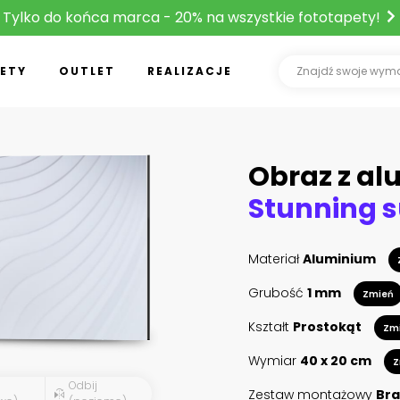
Tylko do końca marca - 20% na wszystkie fototapety!
ETY
OUTLET
REALIZACJE
Obraz z a
Materiał
Aluminium
Grubość
1 mm
Zmień
Kształt
Prostokąt
Zm
Wymiar
40 x 20 cm
Z
Odbij
Zestaw montażowy
Bra