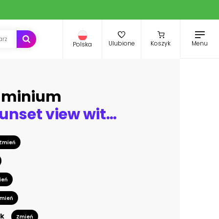
Menu
Ulubione
Koszyk
Polska
luminium
Stunning sunset view with palm trees reflecting in swimming pool in luxury island resort in Thailand
Zmień
ień
mień
k
Zmień