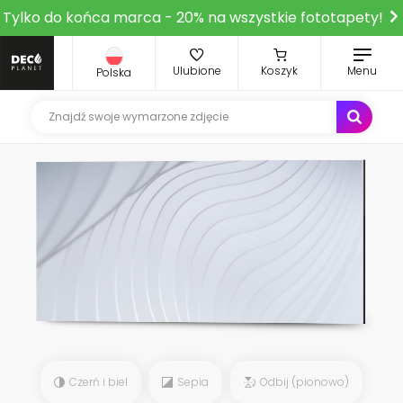
Tylko do końca marca - 20% na wszystkie fototapety!
Ulubione
Koszyk
Menu
Polska
Czerń i biel
Sepia
Odbij (pionowo)