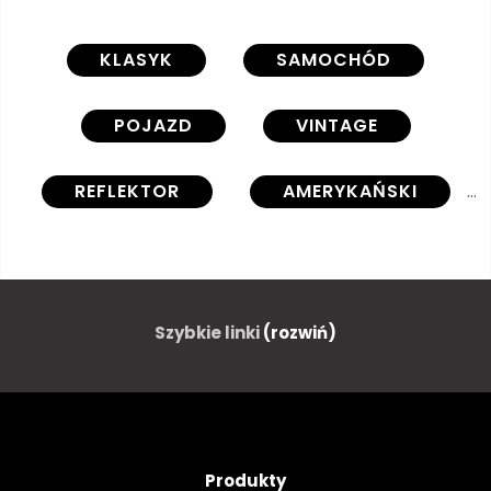
KLASYK
SAMOCHÓD
POJAZD
VINTAGE
REFLEKTOR
AMERYKAŃSKI
STARODAWNY
CAR
SAMOCHODÓW
ZDERZAKA
Szybkie linki
(rozwiń)
CHROM
PROJEKTOWAĆ
DETAL
PRZEJAZD
Produkty