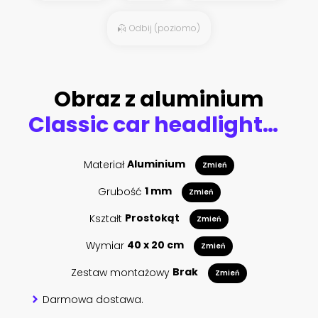
Odbij (poziomo)
Obraz z aluminium
Classic car headlights close-up
Materiał
Aluminium
Zmień
Grubość
1 mm
Zmień
Kształt
Prostokąt
Zmień
Wymiar
40 x 20 cm
Zmień
Zestaw montażowy
Brak
Zmień
Darmowa dostawa.