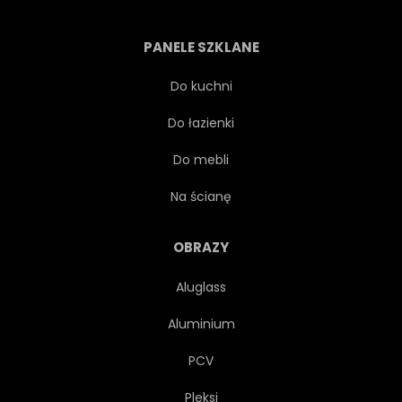
PRZEDNI
LUKSUS
PANELE SZKLANE
MOTOR
STARY
Do kuchni
Do łazienki
RETRO
ULICA
STYL
Do mebli
PRZEWÓZ
TRANSPORT
Na ścianę
PODRÓŻ
KOŁA
OBRAZY
Aluglass
Aluminium
PCV
Pleksi