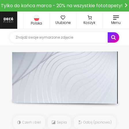
Tylko do końca marca - 20% na wszystkie fototapety!
Ulubione
Koszyk
Menu
Polska
Czerń i biel
Sepia
Odbij (pionowo)