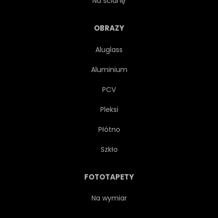
Na ścianę
SPORT
ODZWIERCIEDLAJĄ
OBRAZY
Aluglass
GOGLE
SZKŁO
BIAŁY
Aluminium
JASNY
BOŻE NARODZENIE
PCV
Pleksi
ALPEJSKIE
NACHYLENIE
Płótno
LÓD
ŚNIEŻYNKA
Szkło
OBIEKT
W GÓRĘ
FOTOTAPETY
OPIEKA
BLISKO
Na wymiar