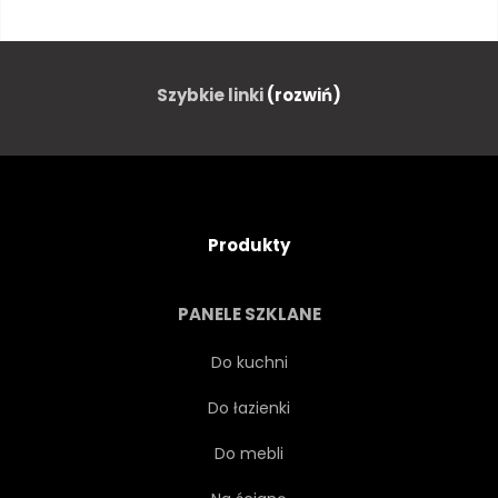
PODRÓŻ
WIDOK
ŻÓŁTY
WESOŁY
Szybkie linki
(rozwiń)
ŚWIATŁO
SPRZĘT
SEZON
OCHRONY
Produkty
ODBICIE
TWARZ
PANELE SZKLANE
PROJEKTOWAĆ
ZIMĄ
Do kuchni
Do łazienki
KOLOROWY
SNOWBOARD
Do mebli
SNOWBOARD
WAKACJE