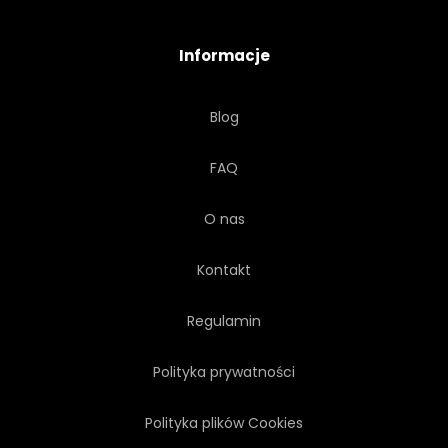
GÓRA
WIDOK
Informacje
DREWNIANY
OŚRODKI
Blog
ŚNIEG
NATURA
FAQ
NOSIĆ
STRÓJ SPORTOWY
O nas
OKO
PEJZAŻ
Kontakt
Regulamin
Polityka prywatności
Polityka plików Cookies