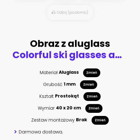
Odbij (poziomo)
Obraz z aluglass
Colorful ski glasses and winter gloves,winter sport concept
Materiał
Aluglass
Zmień
Grubość
1 mm
Zmień
Kształt
Prostokąt
Zmień
Wymiar
40 x 20 cm
Zmień
Zestaw montażowy
Brak
Zmień
Darmowa dostawa.