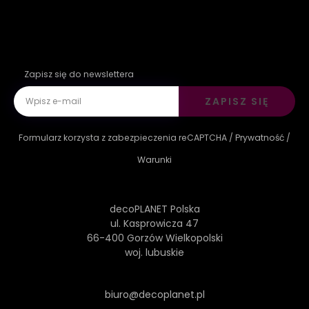
Zapisz się do newslettera
ZAPISZ SIĘ
Formularz korzysta z zabezpieczenia reCAPTCHA /
Prywatność
/
Warunki
decoPLANET Polska
ul. Kasprowicza 47
66-400 Gorzów Wielkopolski
woj. lubuskie
biuro@decoplanet.pl