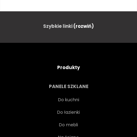
ALPEJSKIE
TURYSTYKA PIESZA
ŚWIATŁO
WZGÓRZE
Szybkie linki
(rozwiń)
ZIMNY
ZASIĘG
BIAŁY
PANORAMA
WIDOK
Produkty
PARK
MGŁA
PANELE SZKLANE
NIEBIESKI
PIĘKNY
Do kuchni
Do łazienki
TOURISMUS
ZIMĄ
Do mebli
LODOWIEC
OPOKA