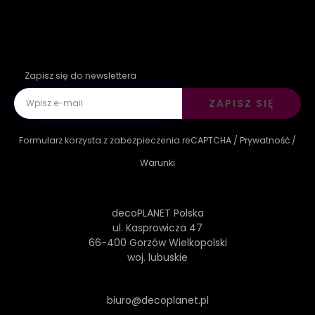
Zapisz się do newslettera
ZAPISZ SIĘ
Formularz korzysta z zabezpieczenia reCAPTCHA /
Prywatność
/
Warunki
decoPLANET Polska
ul. Kasprowicza 47
66-400 Gorzów Wielkopolski
woj. lubuskie
biuro@decoplanet.pl