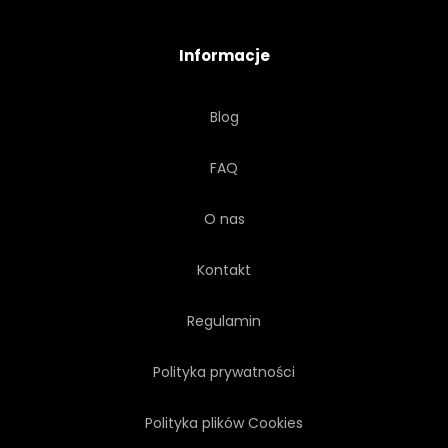
PANORAMICZNY
SŁOŃCE
Informacje
GRZBIET
URODA
Blog
EKSTREMALNE
ZAMRAŻAĆ
FAQ
TŁO
KOLOROWY
O nas
Kontakt
Regulamin
Polityka prywatności
Polityka plików Cookies