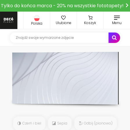
Tylko do końca marca - 20% na wszystkie fototapety!
Ulubione
Koszyk
Menu
Polska
Czerń i biel
Sepia
Odbij (pionowo)