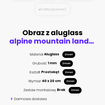
Odbij (poziomo)
Obraz z aluglass
alpine mountain landscape
Materiał
Aluglass
Zmień
Grubość
1 mm
Zmień
Kształt
Prostokąt
Zmień
Wymiar
40 x 20 cm
Zmień
Zestaw montażowy
Brak
Zmień
Darmowa dostawa.