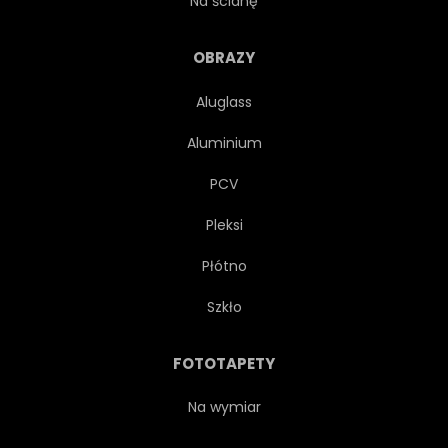
Na ścianę
LÓD
NATURA
OBRAZY
Aluglass
SZCZYT
WYSOKI
Aluminium
PODRÓŻ
ALPY
NIEBO
PCV
Pleksi
DOLINA
LATO
MRÓZ
Płótno
KRAJOBRAZ
ŚNIEŻNY
Szkło
SZCZYT
MGŁA
FOTOTAPETY
BEZDROŻA
NARODOWY
Na wymiar