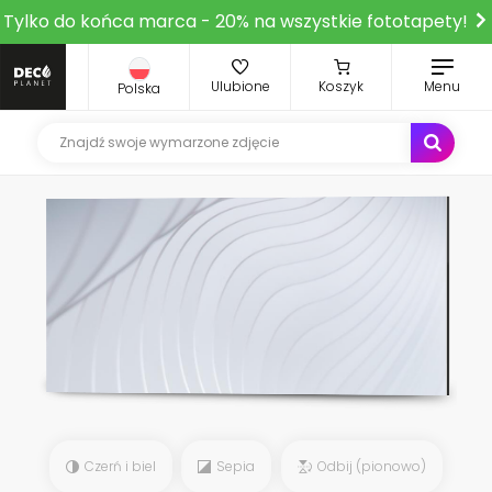
Tylko do końca marca - 20% na wszystkie fototapety!
Ulubione
Koszyk
Menu
Polska
Czerń i biel
Sepia
Odbij (pionowo)