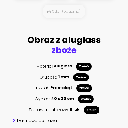
Odbij (poziomo)
Obraz z aluglass
zboże
Materiał
Aluglass
Zmień
Grubość
1 mm
Zmień
Kształt
Prostokąt
Zmień
Wymiar
40 x 20 cm
Zmień
Zestaw montażowy
Brak
Zmień
Darmowa dostawa.