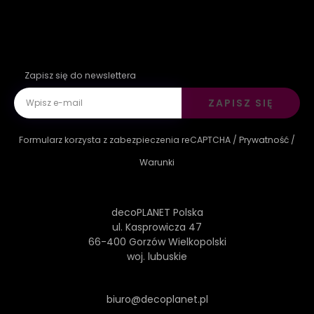
Zapisz się do newslettera
ZAPISZ SIĘ
Formularz korzysta z zabezpieczenia reCAPTCHA /
Prywatność
/
Warunki
decoPLANET Polska
ul. Kasprowicza 47
66-400 Gorzów Wielkopolski
woj. lubuskie
biuro@decoplanet.pl