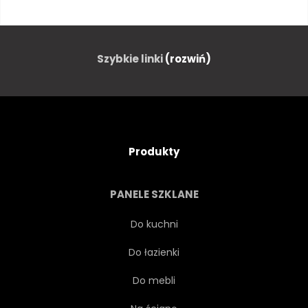
UPRAW
JEDZENIE
FLORA
SŁOŃCE
Szybkie linki
(rozwiń)
SUNDOWN
Produkty
PANELE SZKLANE
Do kuchni
Do łazienki
Do mebli