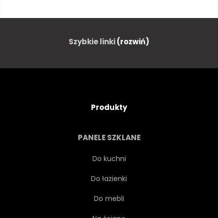
BAKŁAŻAN
CUKINI
OGÓREK
BROKUŁY
Szybkie linki
(rozwiń)
PIETRUSZKA
CZERWONY
GRUSZKA
JABŁKO
Produkty
KALAFIOR
KAPUSTA
PANELE SZKLANE
PIEPRZ
POMIDOR
Do kuchni
Do łazienki
STÓŁ
KWIAT
INNE
Do mebli
ROZMAITOŚĆ
KRZEW