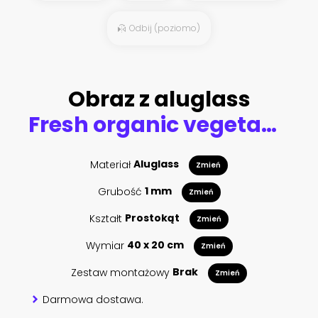
Odbij (poziomo)
Obraz z aluglass
Fresh organic vegetables in wicker basket in the garden
Materiał
Aluglass
Zmień
Grubość
1 mm
Zmień
Kształt
Prostokąt
Zmień
Wymiar
40 x 20 cm
Zmień
Zestaw montażowy
Brak
Zmień
Darmowa dostawa.