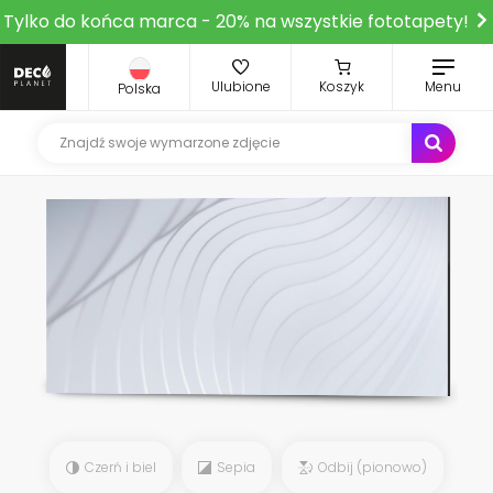
Tylko do końca marca - 20% na wszystkie fototapety!
Ulubione
Koszyk
Menu
Polska
Czerń i biel
Sepia
Odbij (pionowo)