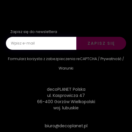
Zapisz się do newslettera
ZAPISZ SIĘ
Formularz korzysta z zabezpieczenia reCAPTCHA /
Prywatność
/
Warunki
decoPLANET Polska
ul. Kasprowicza 47
66-400 Gorzów Wielkopolski
woj. lubuskie
biuro@decoplanet.pl