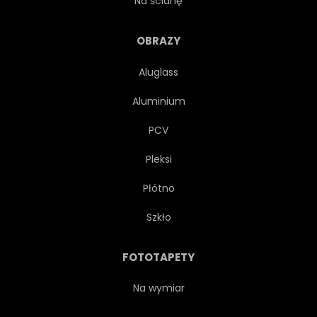
Na ścianę
DRZEWA
ROŚLINA
OBRAZY
Aluglass
OGRÓD
WIKLINA
Aluminium
KOSZ
ZDROWY
PCV
Pleksi
ZIELONY
DIETA
Płótno
ZRÓWNOWAŻONY
SUROWY
Szkło
ŚWIEŻY
ORGANICZNY
FOTOTAPETY
OWOC
WARZYWO
Na wymiar