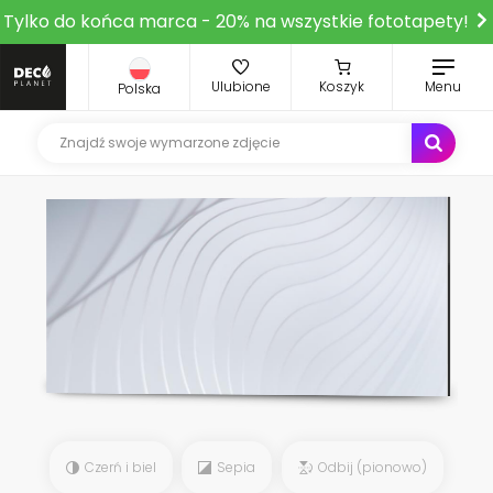
Tylko do końca marca - 20% na wszystkie fototapety!
Ulubione
Koszyk
Menu
Polska
Czerń i biel
Sepia
Odbij (pionowo)