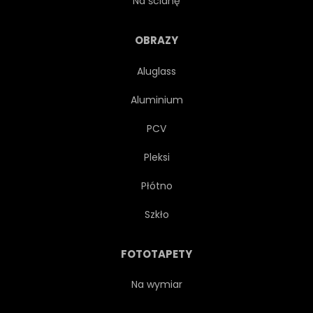
Na ścianę
KALIGRAFIA
MĄDROŚĆ
OBRAZY
Aluglass
ŻYCIE
TRADYCYJNYCH
Aluminium
AFFECTIONATE
AUTOR
PCV
Pleksi
PAPIER
NAMIĘTNY
Płótno
SZTUKA
UCZUCIE
Szkło
LUDZKI
PASJA
FOTOTAPETY
PISAĆ
PRZYPOMINAMY
Na wymiar