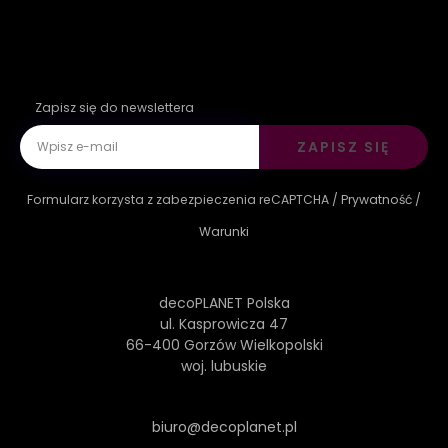
Zapisz się do newslettera
ZAPISZ SIĘ
Formularz korzysta z zabezpieczenia reCAPTCHA /
Prywatność
/
Warunki
decoPLANET Polska
ul. Kasprowicza 47
66-400 Gorzów Wielkopolski
woj. lubuskie
biuro@decoplanet.pl