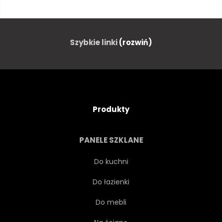
CZARNY
RETRO
KOPERTA
PIÓRO
Szybkie linki
(rozwiń)
NIEAKTUALNE
STARY
RĘKOPIS
KONCEPCJA
Produkty
ZBLIŻENIE
PERGAMIN
PANELE SZKLANE
STARODAWNY
WIADOMOŚĆ
Do kuchni
Do łazienki
KOLEC
DZIEŃ
Do mebli
ROMANTYCZNE
TAJEMNICA