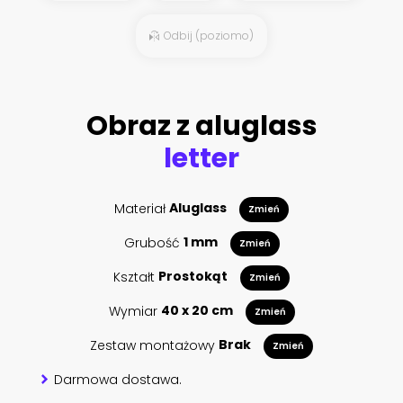
Odbij (poziomo)
Obraz z aluglass
letter
Materiał
Aluglass
Zmień
Grubość
1 mm
Zmień
Kształt
Prostokąt
Zmień
Wymiar
40 x 20 cm
Zmień
Zestaw montażowy
Brak
Zmień
Darmowa dostawa.