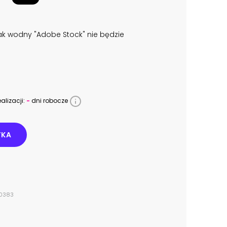
k wodny "Adobe Stock" nie będzie
alizacji:
-
dni robocze
YKA
00383