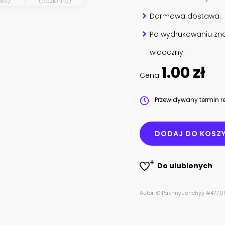
wo)
(poziomo)
Darmowa dostawa.
Po wydrukowaniu zna
widoczny.
1.00 zł
Cena
Przewidywany termin re
DODAJ DO KOSZ
Do ulubionych
Autor: © Pakhnyushchyy #477