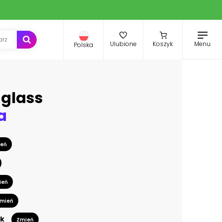
Menu
Ulubione
Koszyk
Polska
uglass
a
eń
ień
mień
k
Zmień