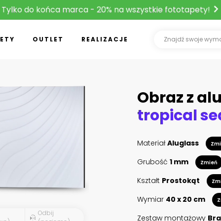
Tylko do końca marca - 20% na wszystkie fototapety!
ETY
OUTLET
REALIZACJE
Obraz z al
tropical se
Materiał
Aluglass
Zmi
Grubość
1 mm
Zmień
Kształt
Prostokąt
Zm
Wymiar
40 x 20 cm
Z
Odbij
Zestaw montażowy
Bra