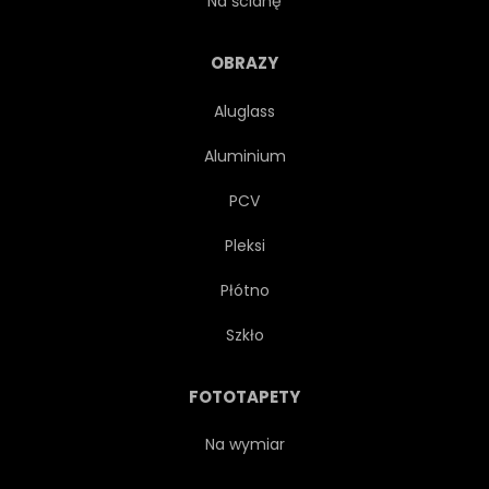
Na ścianę
SPORT
TECHNOLOGIA
OBRAZY
Aluglass
TRANSPORT
POJAZD
Aluminium
KOŁA
PCV
Pleksi
Płótno
Szkło
FOTOTAPETY
Na wymiar