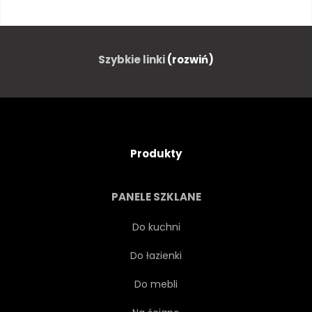
SZYBKI
DETAL
CIEMNY
TRÓJWYMIAROWY
Szybkie linki
(rozwiń)
ROWER
KINOWY
ZWYCZAJ
OGÓLNA
Produkty
ILUSTRACJA
MOTOR
PANELE SZKLANE
MOTOCYKL
MOTOCYKL
Do kuchni
Do łazienki
MOTOCYKL
PRZEJAŻDŻKA
Do mebli
PRĘDKOŚĆ
SPORT