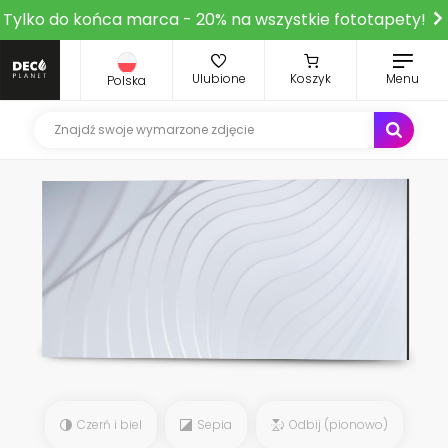
Tylko do końca marca - 20% na wszystkie fototapety!
Ulubione
Koszyk
Menu
Polska
Czerń i biel
Sepia
Odbij (pionowo)