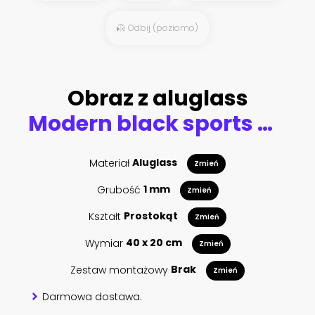
Odbij (poziomo)
Obraz z aluglass
Modern black sports motorcycle in dark environment (3D Illustration)
Materiał
Aluglass
Zmień
Grubość
1 mm
Zmień
Kształt
Prostokąt
Zmień
Wymiar
40 x 20 cm
Zmień
Zestaw montażowy
Brak
Zmień
Darmowa dostawa.