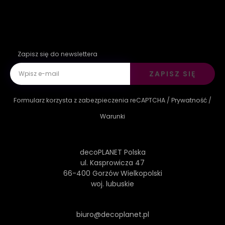
Zapisz się do newslettera
ZAPISZ SIĘ
Formularz korzysta z zabezpieczenia reCAPTCHA /
Prywatność
/
Warunki
decoPLANET Polska
ul. Kasprowicza 47
66-400 Gorzów Wielkopolski
woj. lubuskie
biuro@decoplanet.pl