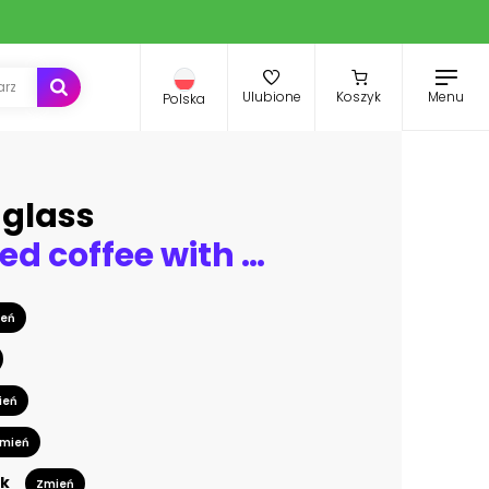
Menu
Ulubione
Koszyk
Polska
uglass
Fresh brewed coffee with fern pattern latte art in white cup
eń
ień
mień
k
Zmień