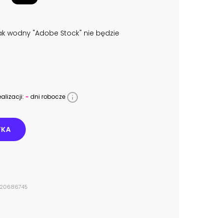
k wodny "Adobe Stock" nie będzie
alizacji:
-
dni robocze
YKA
#320686745