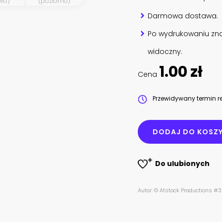
wo)
(poziomo)
Darmowa dostawa.
Po wydrukowaniu zna
widoczny.
1.00 zł
Cena
Przewidywany termin re
DODAJ DO KOSZ
Do ulubionych
Autor: © Atstock Productions 