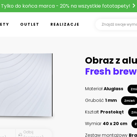
Tylko do końca marca - 20% na wszystkie fototapety!
ETY
OUTLET
REALIZACJE
Obraz z al
Materiał
Aluglass
Zmi
Grubość
1 mm
Zmień
Kształt
Prostokąt
Zm
Wymiar
40 x 20 cm
Z
Odbij
Zestaw montażowy
Bra