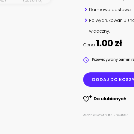
wo)
(poziomo)
Darmowa dostawa.
Po wydrukowaniu zna
widoczny.
1.00 zł
Cena
Przewidywany termin re
DODAJ DO KOSZ
Do ulubionych
Autor: © Rawf8 #312804557