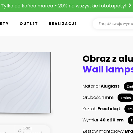
Tylko do końca marca - 20% na wszystkie fototapety!
ETY
OUTLET
REALIZACJE
Obraz z al
Materiał
Aluglass
Zmi
Grubość
1 mm
Zmień
Kształt
Prostokąt
Zm
Wymiar
40 x 20 cm
Z
Odbij
Zestaw montażowy
Bra