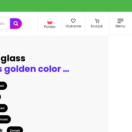
Menu
Ulubione
Koszyk
Polska
uglass
Wall lamps golden color on wall, wallpaper red color. Art Deco style background. 3d illustration
eń
ień
mień
k
Zmień