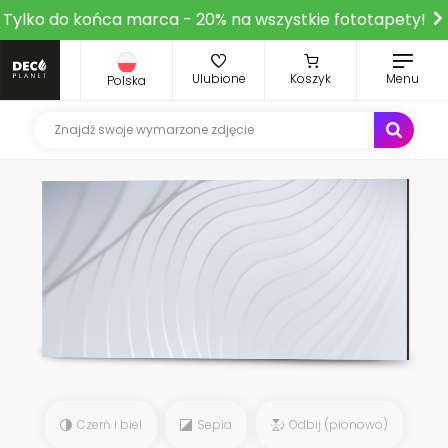
Tylko do końca marca - 20% na wszystkie fototapety!
Ulubione
Koszyk
Menu
Polska
Czerń i biel
Sepia
Odbij (pionowo)