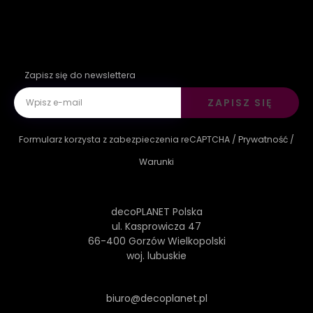
Zapisz się do newslettera
ZAPISZ SIĘ
Formularz korzysta z zabezpieczenia reCAPTCHA /
Prywatność
/
Warunki
decoPLANET Polska
ul. Kasprowicza 47
66-400 Gorzów Wielkopolski
woj. lubuskie
biuro@decoplanet.pl