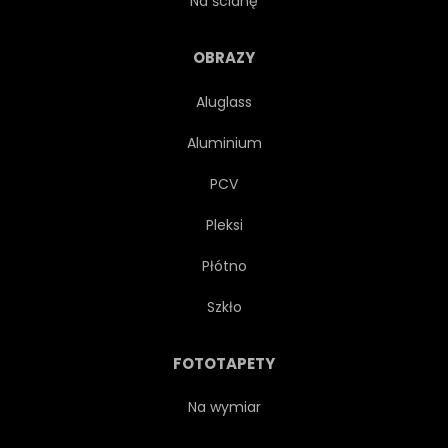
Na ścianę
ZDROWY
SKŁADNIKA
OBRAZY
Aluglass
LIŚĆ
NATURALNY
Aluminium
NATURA
ORGANICZNY
PCV
Pleksi
ROŚLINA
PROSTY
Płótno
PRZYPRAWA
Szkło
FOTOTAPETY
Na wymiar