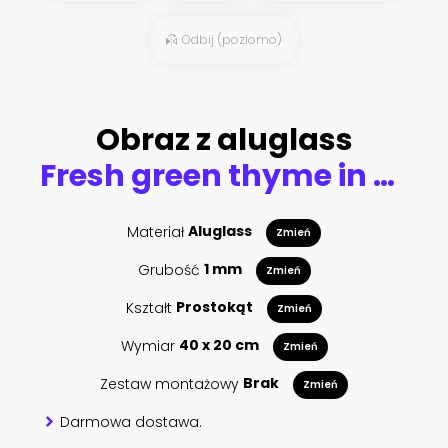
Odbij (poziomo)
Obraz z aluglass
Fresh green thyme in decorative linen bag on an old wooden table.
Materiał
Aluglass
Zmień
Grubość
1 mm
Zmień
Kształt
Prostokąt
Zmień
Wymiar
40 x 20 cm
Zmień
Zestaw montażowy
Brak
Zmień
Darmowa dostawa.