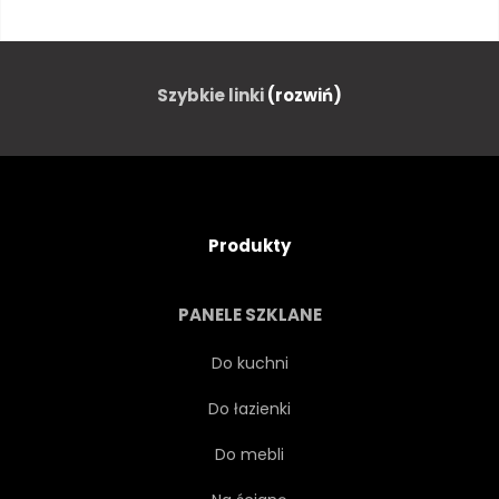
TŁO
OZDOBNY
LNIANY
TORBA
STÓŁ
Szybkie linki
(rozwiń)
JEDZENIE
ZAPACH
ZIELONY
ETERYCZNY
Produkty
AROMATERAPIA
WIĄZKA
PANELE SZKLANE
ZBLIŻENIE
GOTOWANIE
Do kuchni
Do łazienki
JEŚĆ
PACHNĄCY
Do mebli
OGRÓD
ZDROWIE