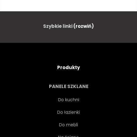
JEDZENIE
TŁO
NATURA
ZDROWY
Szybkie linki
(rozwiń)
NA BIAŁYM TLE
ŚWIEŻY
SŁODKI
BIAŁY
Produkty
NATURALNY
ROŚLINA
PANELE SZKLANE
PROJEKTOWAĆ
DIETA
Do kuchni
Do łazienki
SZTUKA
ORGANICZNY
Do mebli
ZDROWIE
WITAMINA