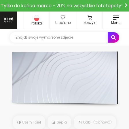
Tylko do końca marca - 20% na wszystkie fototapety!
Ulubione
Koszyk
Menu
Polska
Czerń i biel
Sepia
Odbij (pionowo)