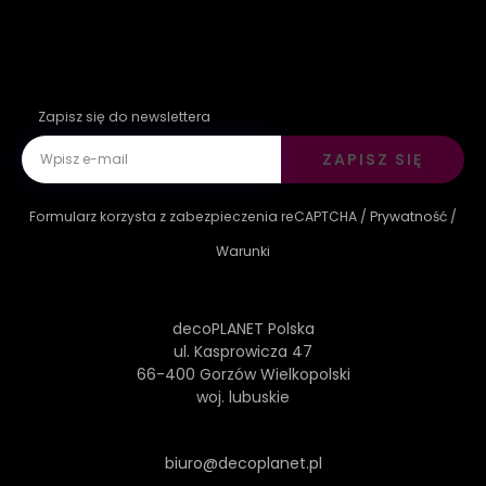
Zapisz się do newslettera
ZAPISZ SIĘ
Formularz korzysta z zabezpieczenia reCAPTCHA /
Prywatność
/
Warunki
decoPLANET Polska
ul. Kasprowicza 47
66-400 Gorzów Wielkopolski
woj. lubuskie
biuro@decoplanet.pl