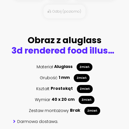
Odbij (poziomo)
Obraz z aluglass
3d rendered food illustration of a stawberry splash
Materiał
Aluglass
Zmień
Grubość
1 mm
Zmień
Kształt
Prostokąt
Zmień
Wymiar
40 x 20 cm
Zmień
Zestaw montażowy
Brak
Zmień
Darmowa dostawa.