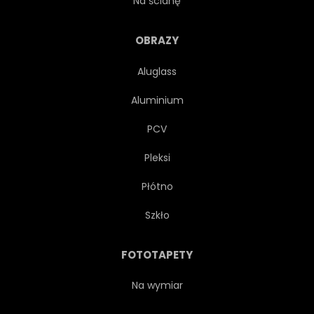
Na ścianę
WEGETARIAŃSKA
WARZYWO
OBRAZY
Aluglass
POKARM
SOK
Aluminium
SOCZYSTY
SMACZNY
PCV
Pleksi
ŚWIEŻOŚĆ
OGRÓD
Płótno
TROPIKALNY
ZACHWYCAJĄCY
Szkło
ŻNIWA
TRUSKAWKA
FOTOTAPETY
ROZCHLAPAĆ
WODA
Na wymiar