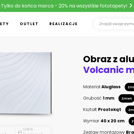
Tylko do końca marca - 20% na wszystkie fototapety!
ETY
OUTLET
REALIZACJE
Obraz z al
Materiał
Aluglass
Zmi
Grubość
1 mm
Zmień
Kształt
Prostokąt
Zm
Wymiar
40 x 20 cm
Z
Odbij
Zestaw montażowy
Bra