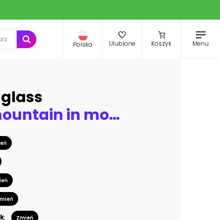
Menu
Ulubione
Koszyk
Polska
uglass
Volcanic mountain in morning light reflected in calm waters of lake.
eń
ień
mień
k
Zmień