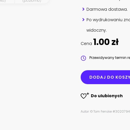
wo)
(poziomo)
Darmowa dostawa.
Po wydrukowaniu zna
widoczny.
1.00 zł
Cena
Przewidywany termin re
DODAJ DO KOSZ
Do ulubionych
Autor: © Tom Fenske #302079