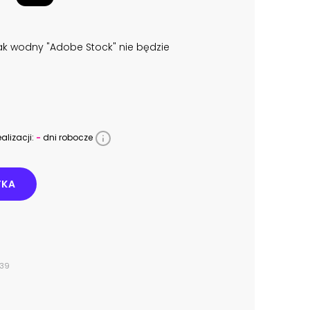
k wodny "Adobe Stock" nie będzie
alizacji:
-
dni robocze
YKA
439