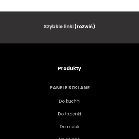
NATURA
PLAKAT
DZIKOŚĆ
NAKLEJKI
Szybkie linki
(rozwiń)
DŻUNGLA
SZTUKA
DRUKUJ
LAS
SZKIC
Produkty
IKONA
PROJEKTOWAĆ
PANELE SZKLANE
ZOO
DZIKI
RYSUNEK
Do kuchni
Do łazienki
ZBIORY
ZWIERZĘ
Do mebli
NA BIAŁYM TLE
ŁADNY