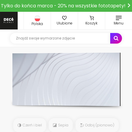
Tylko do końca marca - 20% na wszystkie fototapety!
Ulubione
Koszyk
Menu
Polska
Czerń i biel
Sepia
Odbij (pionowo)