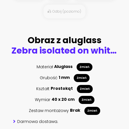
Odbij (poziomo)
Obraz z aluglass
Zebra isolated on white background. Vector grunge illustration design template.
Materiał
Aluglass
Zmień
Grubość
1 mm
Zmień
Kształt
Prostokąt
Zmień
Wymiar
40 x 20 cm
Zmień
Zestaw montażowy
Brak
Zmień
Darmowa dostawa.