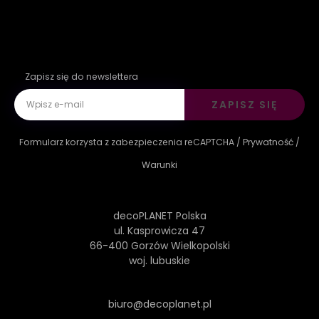
Zapisz się do newslettera
ZAPISZ SIĘ
Formularz korzysta z zabezpieczenia reCAPTCHA /
Prywatność
/
Warunki
decoPLANET Polska
ul. Kasprowicza 47
66-400 Gorzów Wielkopolski
woj. lubuskie
biuro@decoplanet.pl