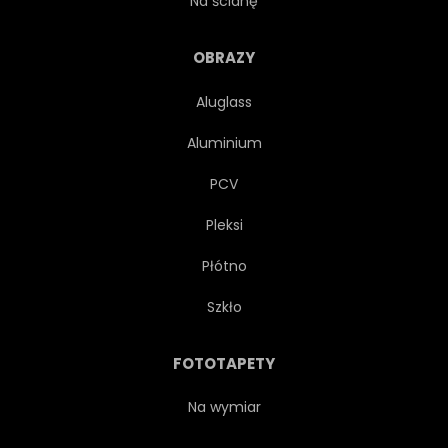
Na ścianę
DREWNO
SCENICZNY
OBRAZY
Aluglass
WYSPA
ROŚLINNOŚĆ
Aluminium
TŁO
URODA
PCV
Pleksi
ROŚLINA
AZJA
Płótno
WYCIECZKA
PRZYGODA
Szkło
PRZEZ
DREWNO
FOTOTAPETY
TRAWA
CUDOWNY
Na wymiar