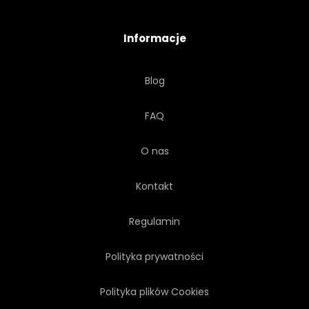
ŚWIATŁO
PIEŃ
LIŚĆ
Informacje
PARK
DZIKI
LIŚĆ
Blog
WESOŁY
MOKRY
FAQ
ŚWIATŁO SŁONECZNE
DZIEŃ
O nas
Kontakt
Regulamin
Polityka prywatności
Polityka plików Cookies