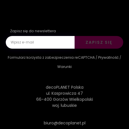
Zapisz się do newslettera
ZAPISZ SIĘ
Formularz korzysta z zabezpieczenia reCAPTCHA /
Prywatność
/
Warunki
decoPLANET Polska
ul. Kasprowicza 47
66-400 Gorzów Wielkopolski
woj. lubuskie
biuro@decoplanet.pl