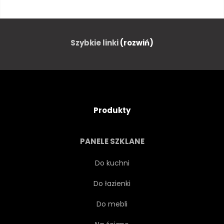
RAINFOREST
NATURA
WIDOK
PIĘKNY
LIŚCI
Szybkie linki
(rozwiń)
DRZEWA
KRAJOBRAZ
WIEŚ
LATO
Produkty
NATURALNY
DRZEWA
PANELE SZKLANE
DESZCZ
PODRÓŻ
Do kuchni
Do łazienki
SZEROKI
ŚRODOWISKO
Do mebli
NIKT
AUSSENAUFNAHME