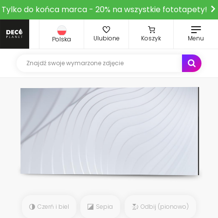
Tylko do końca marca - 20% na wszystkie fototapety!
Ulubione
Koszyk
Menu
Polska
Czerń i biel
Sepia
Odbij (pionowo)