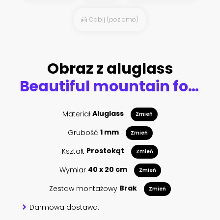
Odbij (poziomo)
Obraz z aluglass
Beautiful mountain forest scenery in Taiwan. View of beauty nature landscape.
Materiał
Aluglass
Zmień
Grubość
1 mm
Zmień
Kształt
Prostokąt
Zmień
Wymiar
40 x 20 cm
Zmień
Zestaw montażowy
Brak
Zmień
Darmowa dostawa.