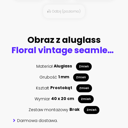
Odbij (poziomo)
Obraz z aluglass
Floral vintage seamless pattern with roses, tulips and lilac. Hand drawing, vector illustration.
Materiał
Aluglass
Zmień
Grubość
1 mm
Zmień
Kształt
Prostokąt
Zmień
Wymiar
40 x 20 cm
Zmień
Zestaw montażowy
Brak
Zmień
Darmowa dostawa.