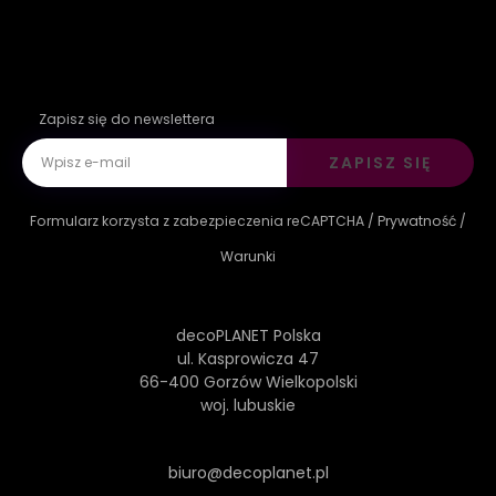
Zapisz się do newslettera
ZAPISZ SIĘ
Formularz korzysta z zabezpieczenia reCAPTCHA /
Prywatność
/
Warunki
decoPLANET Polska
ul. Kasprowicza 47
66-400 Gorzów Wielkopolski
woj. lubuskie
biuro@decoplanet.pl