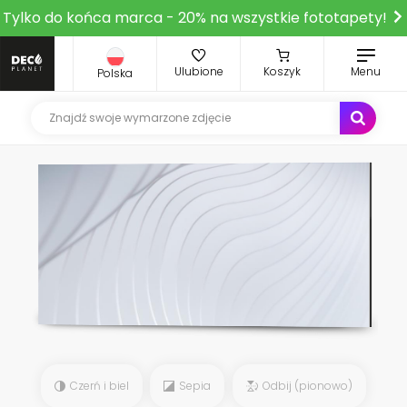
Tylko do końca marca - 20% na wszystkie fototapety!
Ulubione
Koszyk
Menu
Polska
Czerń i biel
Sepia
Odbij (pionowo)