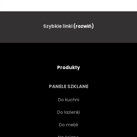
PROJEKTOWAĆ
VINTAGE
STRESZCZENIE
ILUSTRACJA
Szybkie linki
(rozwiń)
KWIAT
NATURA
SZTUKA
OZDOBA
Produkty
RETRO
LIŚĆ
PANELE SZKLANE
TKANINA
TEKSTURA
Do kuchni
Do łazienki
KWITNĄĆ
ORNAMENT
Do mebli
SPRĘŻYNA
OZDOBNY