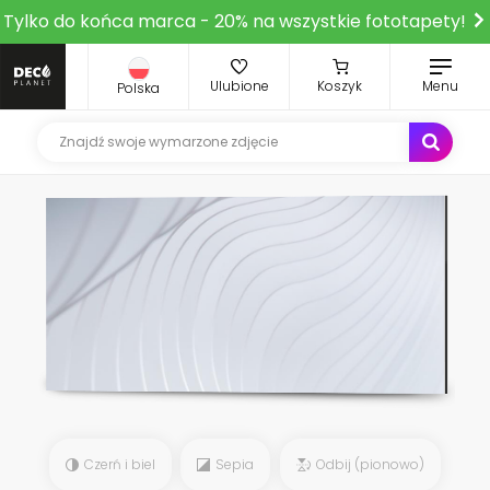
Tylko do końca marca - 20% na wszystkie fototapety!
Ulubione
Koszyk
Menu
Polska
Czerń i biel
Sepia
Odbij (pionowo)