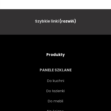
GOTOWANIE
JEDZENIE
CZOSNEK
POKARM
Szybkie linki
(rozwiń)
SKŁADNIKA
CZERWONY
ŁYŻKA
NATURALNY
Produkty
PRZYPRAWA
ZDROWIE
PANELE SZKLANE
ORZEŹWIAJĄCY
WŁOSKI
Do kuchni
Do łazienki
WEGANIN
POMARAŃCZOWY
Do mebli
ŚRÓDZIEMNEGO
OCHŁODA