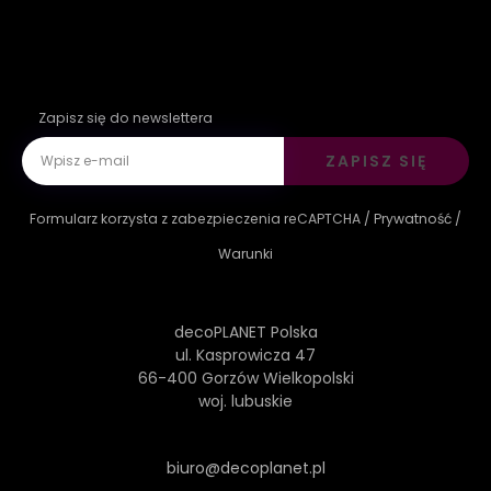
Zapisz się do newslettera
ZAPISZ SIĘ
Formularz korzysta z zabezpieczenia reCAPTCHA /
Prywatność
/
Warunki
decoPLANET Polska
ul. Kasprowicza 47
66-400 Gorzów Wielkopolski
woj. lubuskie
biuro@decoplanet.pl