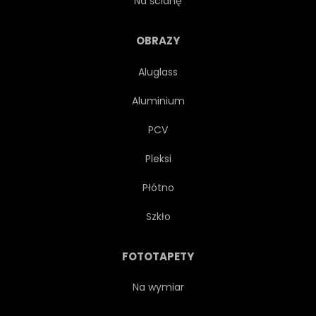
Na ścianę
CYTRYNA
WARZYWO
OBRAZY
Aluglass
WEGETARIAŃSKA
MIEJSCE
Aluminium
GOTOWANIE
CYTRYNA
PCV
Pleksi
STYL ŻYCIA
KULINARNE
Płótno
RÓŻNE
SMAKOWITY
Szkło
MIESZANE
RÓŻNE
FOTOTAPETY
ROLNICTWO
TŁO
Na wymiar