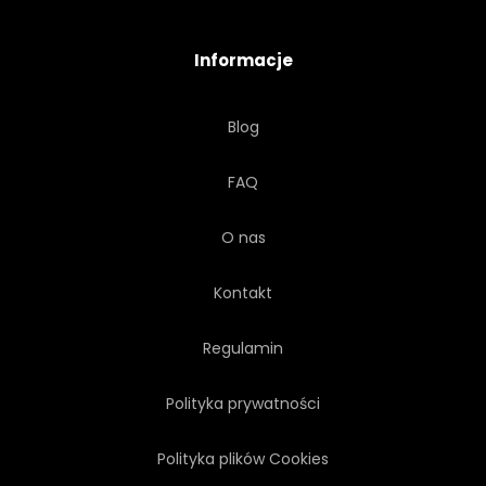
ETERYCZNY
CYNAMON
Informacje
SUSZONY
SKŁADNIKA
Blog
ZIOŁOWY
ROZMARYN
FAQ
BIAŁY
OWOC
PIEPRZ
O nas
LIŚĆ
ZAPACH
Kontakt
Regulamin
Polityka prywatności
Polityka plików Cookies