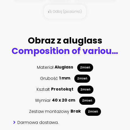
Odbij (poziomo)
Obraz z aluglass
Composition of various herbs and spices on white background
Materiał
Aluglass
Zmień
Grubość
1 mm
Zmień
Kształt
Prostokąt
Zmień
Wymiar
40 x 20 cm
Zmień
Zestaw montażowy
Brak
Zmień
Darmowa dostawa.