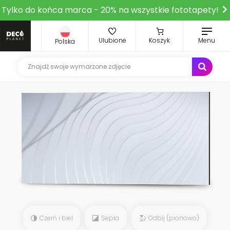
Tylko do końca marca - 20% na wszystkie fototapety!
Ulubione
Koszyk
Menu
Polska
Czerń i biel
Sepia
Odbij (pionowo)