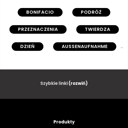
BONIFACIO
PODRÓŻ
PRZEZNACZENIA
TWIERDZA
DZIEŃ
AUSSENAUFNAHME
STATEK
CHMURA
BŁĘKITNE NIEBO
ISLANDIA
Szybkie linki
(rozwiń)
SŁOŃCE
MIASTO
Produkty