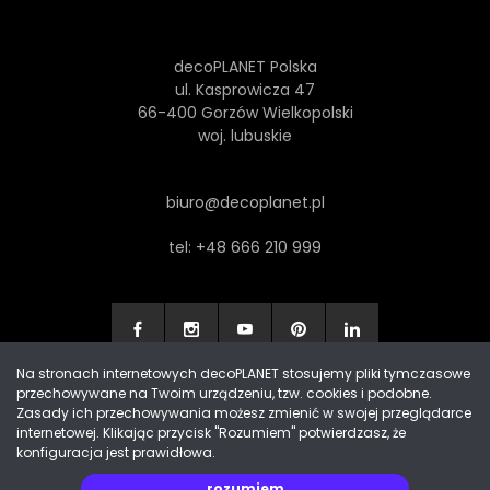
decoPLANET Polska
ul. Kasprowicza 47
66-400 Gorzów Wielkopolski
woj. lubuskie
biuro@decoplanet.pl
tel:
+48 666 210 999
Na stronach internetowych decoPLANET stosujemy pliki tymczasowe
przechowywane na Twoim urządzeniu, tzw. cookies i podobne.
Made with
by Progres Media & decoPLANET
Zasady ich przechowywania możesz zmienić w swojej przeglądarce
internetowej. Klikając przycisk "Rozumiem" potwierdzasz, że
konfiguracja jest prawidłowa.
rozumiem