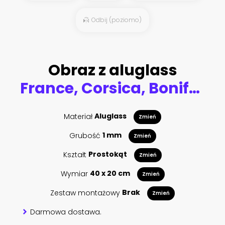
Odbij (poziomo)
Obraz z aluglass
France, Corsica, Bonifacio, harbor below the citadel
Materiał
Aluglass
Zmień
Grubość
1 mm
Zmień
Kształt
Prostokąt
Zmień
Wymiar
40 x 20 cm
Zmień
Zestaw montażowy
Brak
Zmień
Darmowa dostawa.