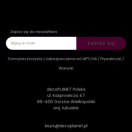
Zapisz się do newslettera
ZAPISZ SIĘ
Formularz korzysta z zabezpieczenia reCAPTCHA /
Prywatność
/
Warunki
decoPLANET Polska
ul. Kasprowicza 47
66-400 Gorzów Wielkopolski
woj. lubuskie
biuro@decoplanet.pl