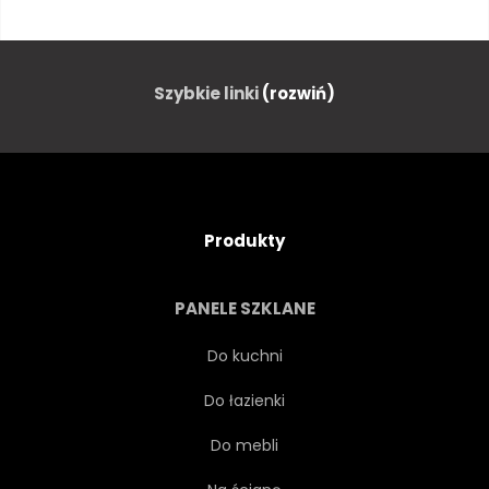
STÓŁ
RETRO
SAFARI
PRZYGODA
WYCIECZKA
Szybkie linki
(rozwiń)
KAPELUSZ
PODRÓŻNIK
STYL
TURYSTA
PLAN
Produkty
AKTÓWKA
EXPLORER
PANELE SZKLANE
SZCZYT
SKÓRZANY
Do kuchni
Do łazienki
OTWARTY
MIĘDZYNARODOWY
Do mebli
GLOB
PODRÓŻ