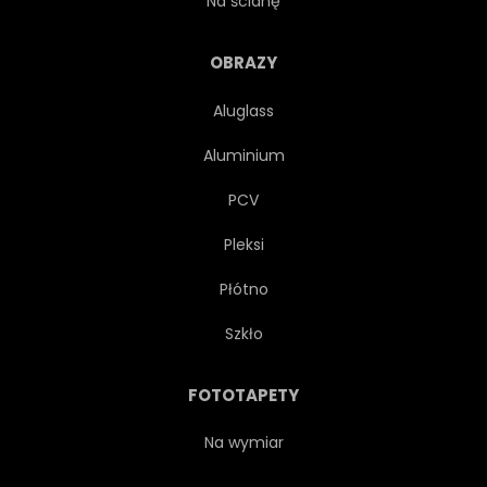
Na ścianę
WAKACJE
STARODAWNY
OBRAZY
Aluglass
TOURISMUS
ŚWIAT
Aluminium
WAKACJE
OPAKOWANIA
PCV
Pleksi
LOKALIZACJA
KOLONIALNE
Płótno
PASZPORT
LOT
Szkło
SAMOLOTEM
STATEK
FOTOTAPETY
DREWNIANY
WNĘTRZA
Na wymiar