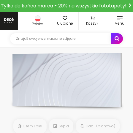
Tylko do końca marca - 20% na wszystkie fototapety!
Ulubione
Koszyk
Menu
Polska
Czerń i biel
Sepia
Odbij (pionowo)