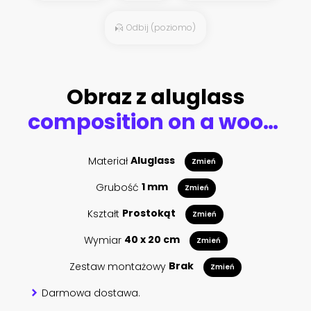
Odbij (poziomo)
Obraz z aluglass
composition on a wooden floor vintage globe with old leather suitcase
Materiał
Aluglass
Zmień
Grubość
1 mm
Zmień
Kształt
Prostokąt
Zmień
Wymiar
40 x 20 cm
Zmień
Zestaw montażowy
Brak
Zmień
Darmowa dostawa.