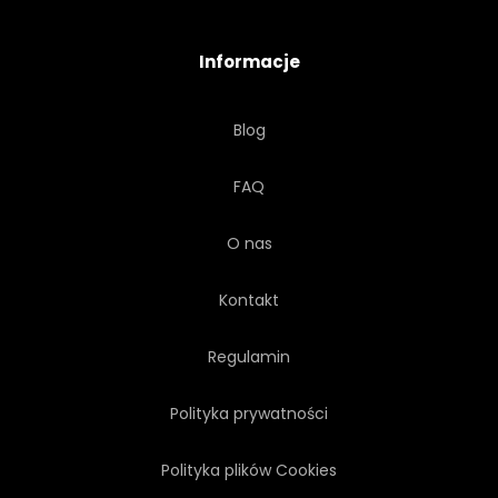
KSIĄŻKA
PAŹ
Informacje
KOMPAS
NARZĘDZIE
Blog
STYL ŻYCIA
ODLEGŁOŚĆ
FAQ
SKÓRA
LUNETA
O nas
MARZENIE
AGENCJA
Kontakt
Regulamin
Polityka prywatności
Polityka plików Cookies