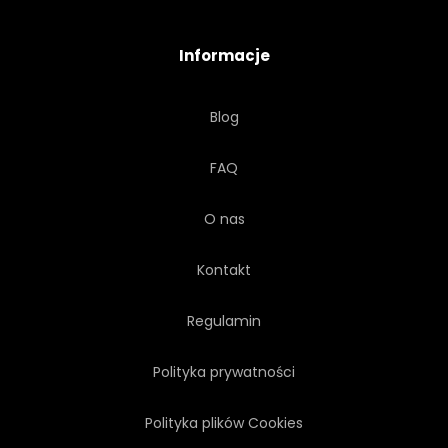
ROSJA
SKANDYNAWIA
Informacje
SCENA
NIEBO
ŚNIEG
Blog
DRZEWA
UNITED STATES
FAQ
WEKTOR
DZIKI
O nas
Kontakt
Regulamin
Polityka prywatności
Polityka plików Cookies