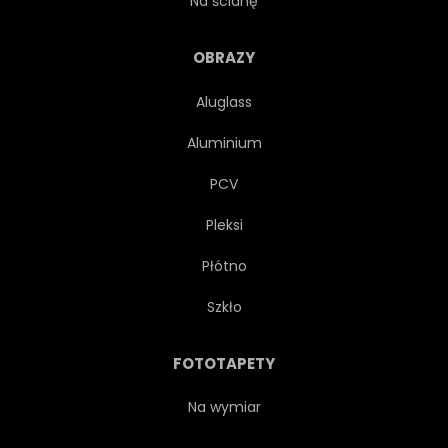
Na ścianę
ILUSTRACJA
PEJZAŻ
OBRAZY
Aluglass
LAPONIA
SSAK
Aluminium
GÓRA
NATURALNY
PCV
Pleksi
NATURA
NORDIC
Płótno
PÓŁNOC
PÓŁNOCNY
Szkło
NORWEGIA
SOSNA
FOTOTAPETY
RÓWNINA
POLARNYCH
Na wymiar