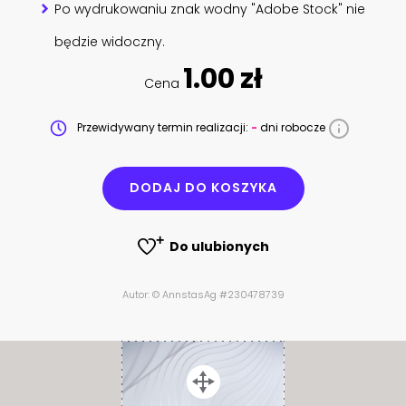
Po wydrukowaniu znak wodny "Adobe Stock" nie
będzie widoczny.
1.00 zł
Cena
Przewidywany termin realizacji:
-
dni robocze
DODAJ DO KOSZYKA
Do ulubionych
Autor: © AnnstasAg #230478739