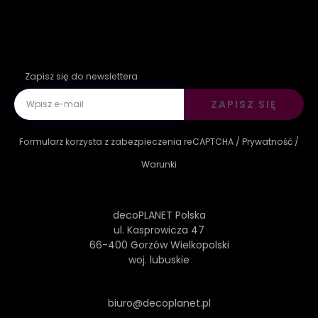
Zapisz się do newslettera
ZAPISZ SIĘ
Formularz korzysta z zabezpieczenia reCAPTCHA /
Prywatność
/
Warunki
decoPLANET Polska
ul. Kasprowicza 47
66-400 Gorzów Wielkopolski
woj. lubuskie
biuro@decoplanet.pl