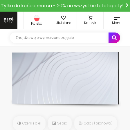
Tylko do końca marca - 20% na wszystkie fototapety!
Ulubione
Koszyk
Menu
Polska
Czerń i biel
Sepia
Odbij (pionowo)