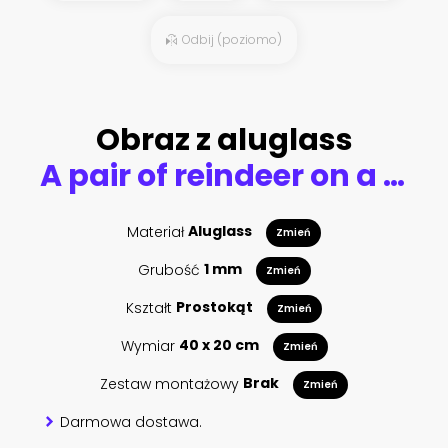
Odbij (poziomo)
Obraz z aluglass
A pair of reindeer on a snowy northern plain near the spruce forest. Mountains on the horizon. Wild animals of the North, USA, Canada, Russia and Scandinavia. Realistic Vector Landscape
Materiał
Aluglass
Zmień
Grubość
1 mm
Zmień
Kształt
Prostokąt
Zmień
Wymiar
40 x 20 cm
Zmień
Zestaw montażowy
Brak
Zmień
Darmowa dostawa.