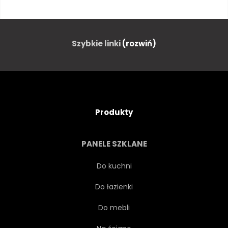
TŁO
TRANSPARENT
NIEBIESKI
SAMIEC JELENIA
Szybkie linki
(rozwiń)
KANADA
KARTA
BOŻE NARODZENIE
ZIMNY
Produkty
PARA
ŁADNY
PANELE SZKLANE
PROJEKTOWAĆ
ŚRODOWISKO
Do kuchni
Do łazienki
RODZINA
FINLANDIA
Do mebli
LAS
ROGI
ISLANDIA