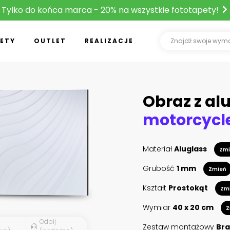
Tylko do końca marca - 20% na wszystkie fototapety!
ETY
OUTLET
REALIZACJE
Obraz z al
Materiał
Aluglass
Zmi
Grubość
1 mm
Zmień
Kształt
Prostokąt
Zm
Wymiar
40 x 20 cm
Z
Odbij
Zestaw montażowy
Bra