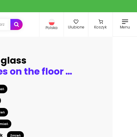
Menu
Ulubione
Koszyk
Polska
uglass
motorcycles on the floor with workshop tools, a modern garage, storage and repair. This bike will be perfect. repairing a motorcycle in a repair shop
eń
ień
mień
k
Zmień