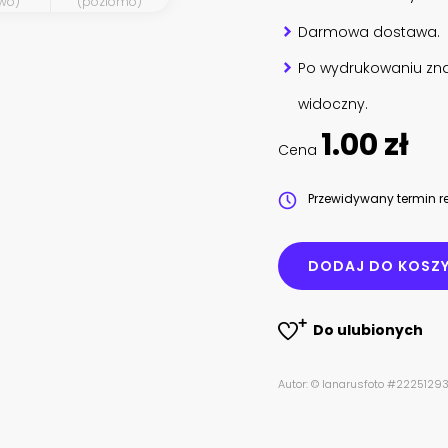
wo)
(poziomo)
Darmowa dostawa.
Po wydrukowaniu zna
widoczny.
1.00 zł
Cena
Przewidywany termin re
DODAJ DO KOSZ
Do ulubionych
Autor: © lanarusfoto #2225129