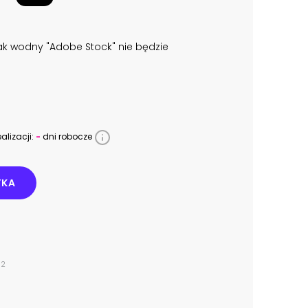
k wodny "Adobe Stock" nie będzie
alizacji:
-
dni robocze
YKA
32