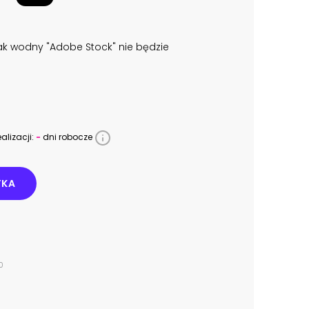
k wodny "Adobe Stock" nie będzie
alizacji:
-
dni robocze
YKA
0