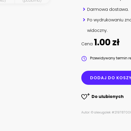
wo)
(poziomo)
Darmowa dostawa.
Po wydrukowaniu zna
widoczny.
1.00 zł
Cena
Przewidywany termin re
DODAJ DO KOSZ
Do ulubionych
Autor: © alexugalek #21978700