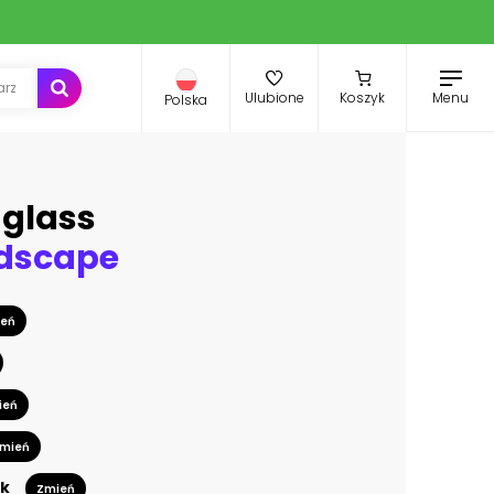
Menu
Ulubione
Koszyk
Polska
uglass
ndscape
eń
ień
mień
k
Zmień