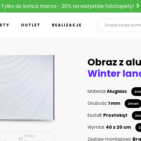
Tylko do końca marca - 20% na wszystkie fototapety!
ETY
OUTLET
REALIZACJE
Obraz z al
Winter la
Materiał
Aluglass
Zmi
Grubość
1 mm
Zmień
Kształt
Prostokąt
Zm
Wymiar
40 x 20 cm
Z
Odbij
Zestaw montażowy
Bra