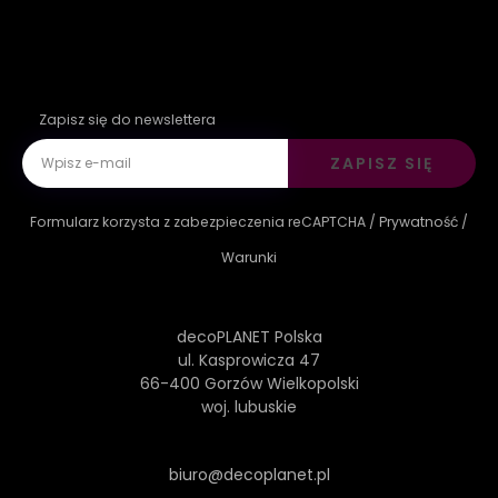
Zapisz się do newslettera
ZAPISZ SIĘ
Formularz korzysta z zabezpieczenia reCAPTCHA /
Prywatność
/
Warunki
decoPLANET Polska
ul. Kasprowicza 47
66-400 Gorzów Wielkopolski
woj. lubuskie
biuro@decoplanet.pl