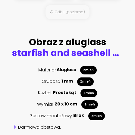
Odbij (poziomo)
Obraz z aluglass
starfish and seashell on the summer beach in sea water.
Materiał
Aluglass
Zmień
Grubość
1 mm
Zmień
Kształt
Prostokąt
Zmień
Wymiar
20 x 10 cm
Zmień
Zestaw montażowy
Brak
Zmień
Darmowa dostawa.