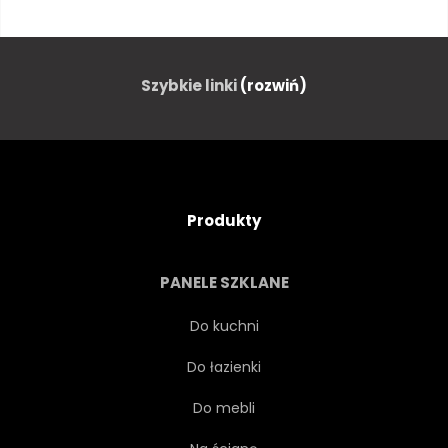
NIEBIESKI
FALA
TROPIKALNY
PODRÓŻ
Szybkie linki
(rozwiń)
PROJEKTOWAĆ
OCEANU
GWIAZDA
PODWODNE
Produkty
WZÓR
POD
PANELE SZKLANE
KREATYWNYCH
TEKSTURA
Do kuchni
Do łazienki
KONCEPCJA
WODA
Do mebli
MARIN
WYBRZEŻU