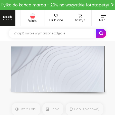
Tylko do końca marca - 20% na wszystkie fototapety!
Ulubione
Koszyk
Menu
Polska
Czerń i biel
Sepia
Odbij (pionowo)