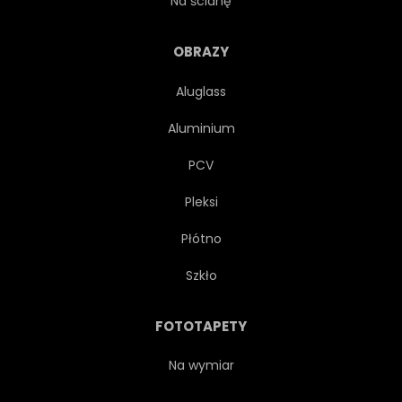
Na ścianę
SIELANKOWY
WAKACJE
OBRAZY
Aluglass
WYBRZEŻE
NAUTILUS
Aluminium
NATURA
MUSZLA
PCV
Pleksi
LINIA BRZEGOWA
KRUCHY
Płótno
ZBLIŻENIE
KOLOR
Szkło
URODA
OŚRODKI
FOTOTAPETY
PIĘKNY
RELAKS
Na wymiar