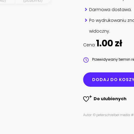
wo)
(poziomo)
Darmowa dostawa.
Po wydrukowaniu zna
widoczny.
1.00 zł
Cena
Przewidywany termin re
DODAJ DO KOSZ
Do ulubionych
Autor: © peterschreiber.media