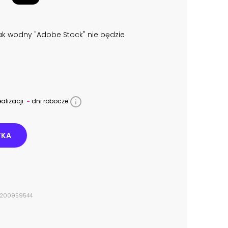
k wodny "Adobe Stock" nie będzie
alizacji:
-
dni robocze
YKA
 #200959544