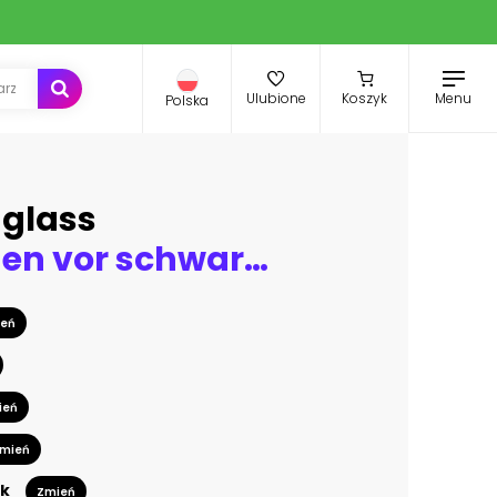
Menu
Ulubione
Koszyk
Polska
uglass
Pusteblumen vor schwarzem Hintergrund extremes Querformat
eń
ień
mień
k
Zmień