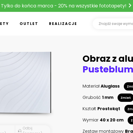
Tylko do końca marca - 20% na wszystkie fototapety!
ETY
OUTLET
REALIZACJE
Obraz z al
Materiał
Aluglass
Zmi
Grubość
1 mm
Zmień
Kształt
Prostokąt
Zm
Wymiar
40 x 20 cm
Z
Odbij
Zestaw montażowy
Bra