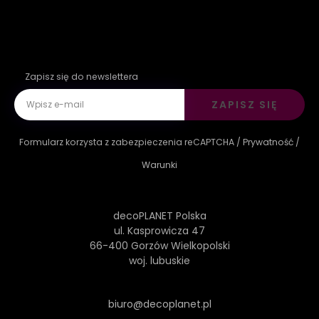
Zapisz się do newslettera
ZAPISZ SIĘ
Formularz korzysta z zabezpieczenia reCAPTCHA /
Prywatność
/
Warunki
decoPLANET Polska
ul. Kasprowicza 47
66-400 Gorzów Wielkopolski
woj. lubuskie
biuro@decoplanet.pl