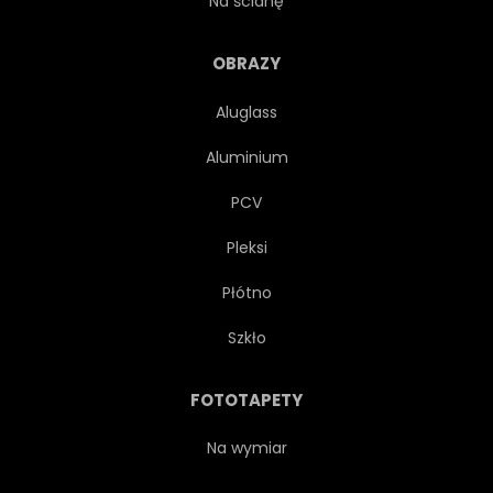
Na ścianę
NATURA
GRANICA
OBRAZY
Aluglass
RĘKA
GOTYK
KOLOR
Aluminium
PCV
Pleksi
Płótno
Szkło
FOTOTAPETY
Na wymiar