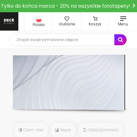
Tylko do końca marca - 20% na wszystkie fototapety!
Ulubione
Koszyk
Menu
Polska
Czerń i biel
Sepia
Odbij (pionowo)