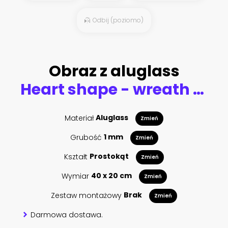
Odbij (poziomo)
Obraz z aluglass
Heart shape - wreath from branches, twigs. Watercolor for tattoo design
Materiał
Aluglass
Zmień
Grubość
1 mm
Zmień
Kształt
Prostokąt
Zmień
Wymiar
40 x 20 cm
Zmień
Zestaw montażowy
Brak
Zmień
Darmowa dostawa.