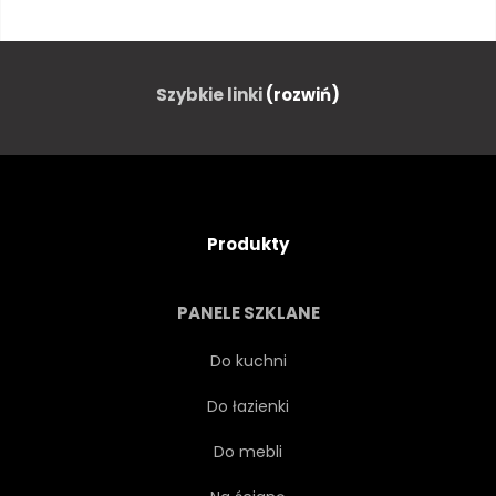
CZARNY
MIŁOŚĆ
KSZTAŁT
CIEMNY
Szybkie linki
(rozwiń)
MALOWANE
RETRO
RAMA
GAŁĄZKA
Produkty
KOLOR
AKWARELA
PANELE SZKLANE
SZKIC
GAŁĄŹ
SERCE
Do kuchni
Do łazienki
VALENTINE
VINTAGE
Do mebli
GRUNGE
WODA