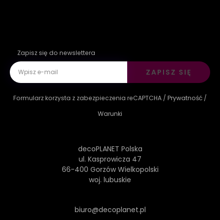
Zapisz się do newslettera
ZAPISZ SIĘ
Formularz korzysta z zabezpieczenia reCAPTCHA /
Prywatność
/
Warunki
decoPLANET Polska
ul. Kasprowicza 47
66-400 Gorzów Wielkopolski
woj. lubuskie
biuro@decoplanet.pl