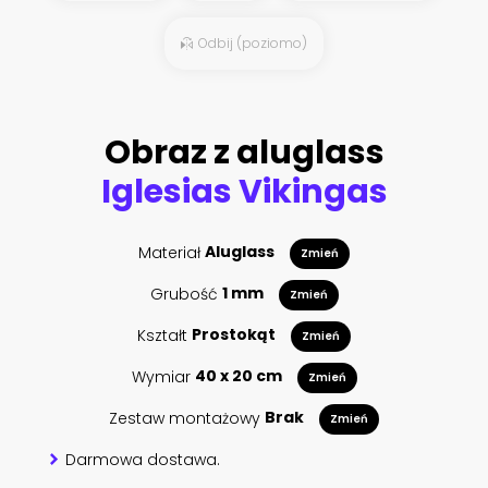
Odbij (poziomo)
Obraz z aluglass
Iglesias Vikingas
Materiał
Aluglass
Zmień
Grubość
1 mm
Zmień
Kształt
Prostokąt
Zmień
Wymiar
40 x 20 cm
Zmień
Zestaw montażowy
Brak
Zmień
Darmowa dostawa.