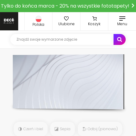
Tylko do końca marca - 20% na wszystkie fototapety!
Ulubione
Koszyk
Menu
Polska
Czerń i biel
Sepia
Odbij (pionowo)