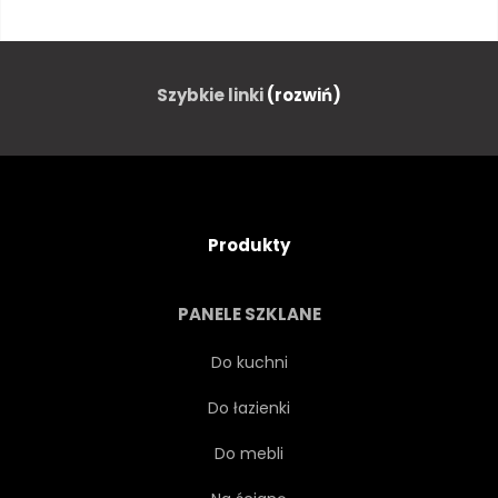
PEJZAŻ
DROGA
ZWIEDZANIE
PODRÓŻ
Szybkie linki
(rozwiń)
CMENTARZ
TABLETKA
ARCHITEKTURA
DZIEDZICTWO
Produkty
KOŚCIÓŁ
KATOLICKI
PANELE SZKLANE
CHRZEŚCIJAŃSKI
Do kuchni
Do łazienki
ŚREDNIOWIECZE
RELIGIA
Do mebli
BUDYNEK
LITURGIA