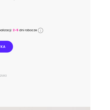
alizacji:
2-5
dni robocze
YKA
412580