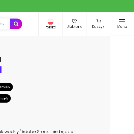
Menu
Ulubione
Koszyk
Polska
a
d
Zmień
mień
k wodny "Adobe Stock" nie będzie