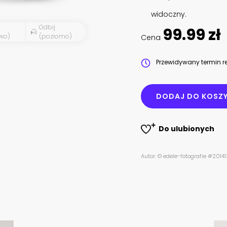
widoczny.
Odbij
99.99 zł
wo)
(poziomo)
Cena
Przewidywany termin re
DODAJ DO KOSZ
Do ulubionych
Autor: © edele-fotografie #201