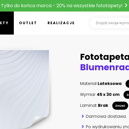
Tylko do końca marca - 20% na wszystkie fototapety!
ETY
OUTLET
REALIZACJE
Fototapet
Blumenra
Materiał
Lateksowa
Wymiar
45 x 30 cm
Z
Laminat
Brak
Zmień
Darmowa dostawa.
Po wydrukowaniu zna