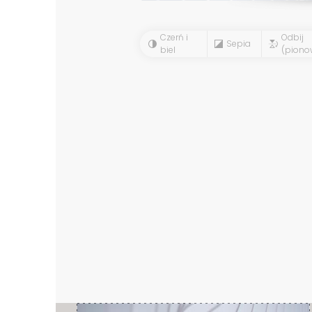
Czerń i
Odbij
Sepia
biel
(piono