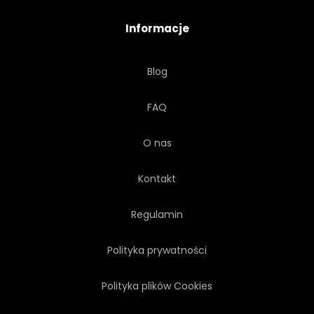
POCIĄG
PRZEWÓZ
Informacje
TRANSPORT
PODRÓŻ
Blog
VINTAGE
KOŁA
FAQ
XIX WIEK
XX WIEK
O nas
WYCIECZKA
PODRÓŻ
Kontakt
RUCH
RUCH
Regulamin
Polityka prywatności
PODEJŚCIE
SPOTLIGHT
Polityka plików Cookies