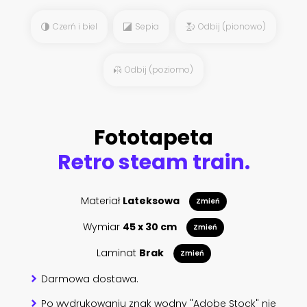
Czerń i biel
Sepia
Odbij (pionowo)
Odbij (poziomo)
Fototapeta
Retro steam train.
Materiał
Lateksowa
Zmień
Wymiar
45 x 30 cm
Zmień
Laminat
Brak
Zmień
Darmowa dostawa.
Po wydrukowaniu znak wodny "Adobe Stock" nie