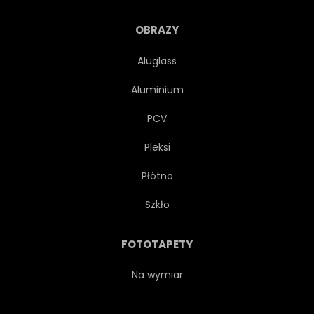
NIESPOTYKANY
RZADKOŚĆ
OBRAZY
Aluglass
RETRO
DROGA
Aluminium
ROSJA
DYM
PCV
Pleksi
STACJA
PAROWY
Płótno
STAL
TECHNOLOGIA
Szkło
PRZETARGU
ROZKŁAD
FOTOTAPETY
TOURISMUS
TOROWISKO
Na wymiar