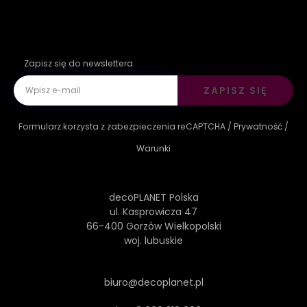
Zapisz się do newslettera
ZAPISZ SIĘ
Formularz korzysta z zabezpieczenia reCAPTCHA /
Prywatność
/
Warunki
decoPLANET Polska
ul. Kasprowicza 47
66-400 Gorzów Wielkopolski
woj. lubuskie
biuro@decoplanet.pl