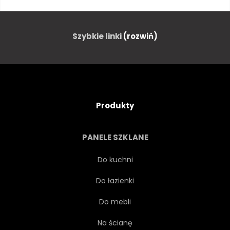
HISTORYCZNE
HISTORIA
HOBBY
PRZEMYSŁ
Szybkie linki
(rozwiń)
PUNKT ORIENTACYJNY
LOKOMOTYWA
METAL
Produkty
MOSKWA
MUZEUM
PANELE SZKLANE
NOSTALGIA
STARY
Do kuchni
Do łazienki
PERON
SZYNA
Do mebli
KOLEJOWE
KOLEJOWYCH
Na ścianę