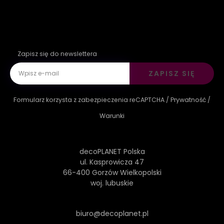
Zapisz się do newslettera
ZAPISZ SIĘ
Formularz korzysta z zabezpieczenia reCAPTCHA /
Prywatność
/
Warunki
decoPLANET Polska
ul. Kasprowicza 47
66-400 Gorzów Wielkopolski
woj. lubuskie
biuro@decoplanet.pl