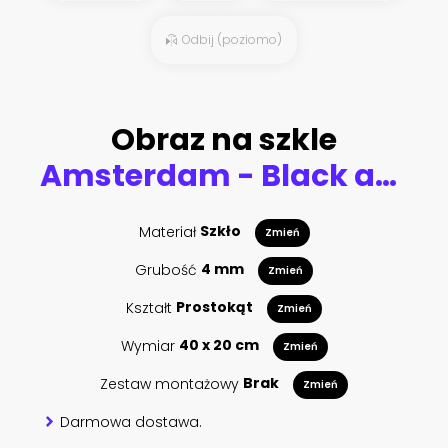
Odbij (poziomo)
Obraz na szkle
Amsterdam - Black and white photo with colored bicycles
Materiał
Szkło
Zmień
Grubość
4 mm
Zmień
Kształt
Prostokąt
Zmień
Wymiar
40 x 20 cm
Zmień
Zestaw montażowy
Brak
Zmień
Darmowa dostawa.