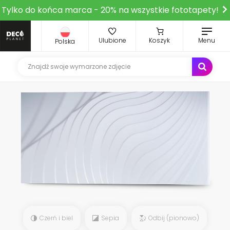
Tylko do końca marca - 20% na wszystkie fototapety!
Ulubione
Koszyk
Menu
Polska
Czerń i biel
Sepia
Odbij (pionowo)