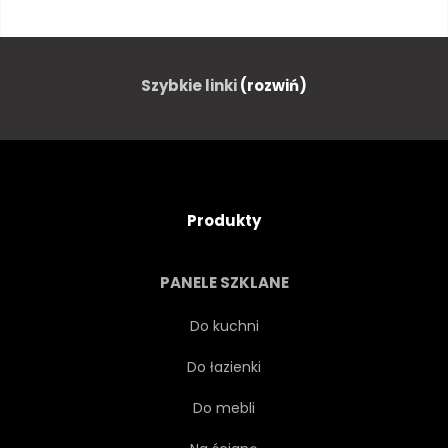
HOLANDIA
POCZTÓWKA
WESOŁY
KANAŁ
Szybkie linki
(rozwiń)
KARTA
ROWER
ROMANTYCZNY
MOST
Produkty
KOLOROWY
POZDROWIENIE
PANELE SZKLANE
CZARNO-BIAŁY
SZTUKA
Do kuchni
Do łazienki
WODA
SZCZĘŚLIWY
Do mebli
SIELANKOWY
KWIAT