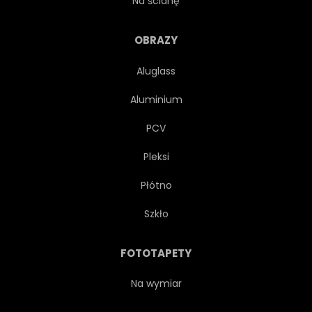
Na ścianę
ARTYSTYCZNY
STARY
OBRAZY
Aluglass
TRANSPORT
KOLARSTWO
Aluminium
VINTAGE
ŁÓDŹ
GOL
PCV
Pleksi
ULICA
KOŁA
Płótno
BARWIONE
PRZEWÓZ
Szkło
ROWER
MIEJSKI
FOTOTAPETY
WAKACJE
EUROPA
Na wymiar