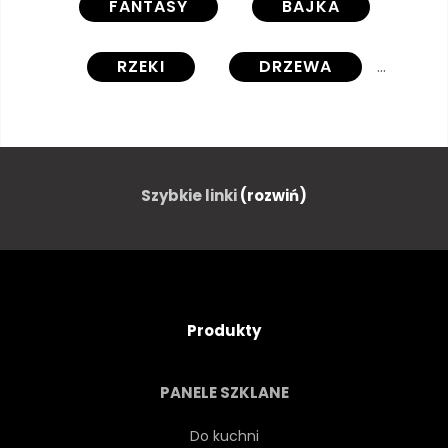
FANTASY
BAJKA
RZEKI
DRZEWA
KWIAT
JESIEŃ
TŁO
ILUSTRACJA
GRAFIKA
Szybkie linki
(rozwiń)
Produkty
PANELE SZKLANE
Do kuchni