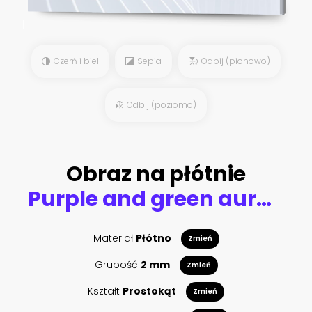
Czerń i biel
Sepia
Odbij (pionowo)
Odbij (poziomo)
Obraz na płótnie
Purple and green aurora / northern Lights over tree line
Materiał
Płótno
Zmień
Grubość
2 mm
Zmień
Kształt
Prostokąt
Zmień