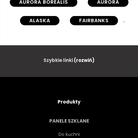
AURORA BOREALIS
AURORA
ALASKA
FAIRBANKS
FIOLETOWY
ZIELONY
ASTROFOTOGRAFIA
KOPIA
Szybkie linki
(rozwiń)
ZJAWISKO NATURALNE
GWIAZDA
NIEBO
Produkty
ŚWIATŁO
OGŁUSZAJĄCY
PANELE SZKLANE
WOW
SUPER
Do kuchni