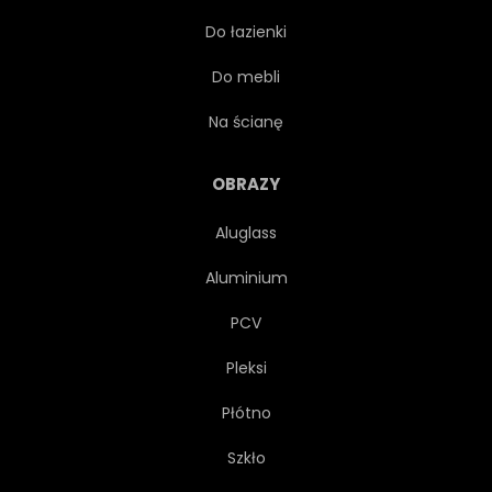
Do łazienki
KURTYNA
DRZEWA
Do mebli
SOSNA
ASTRONOMIA
Na ścianę
NIESAMOWITY
POLARNYCH
OBRAZY
Aluglass
ARKTYCZNY
ZIMNY
Aluminium
ZIMĄ
PCV
Pleksi
Płótno
Szkło