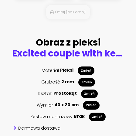
Odbij (poziomo)
Obraz z pleksi
Excited couple with keys to their new home hugging and looking at camera taking selfie
Materiał
Pleksi
Zmień
Grubość
2 mm
Zmień
Kształt
Prostokąt
Zmień
Wymiar
40 x 20 cm
Zmień
Zestaw montażowy
Brak
Zmień
Darmowa dostawa.