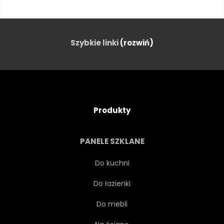
KLAWISZ
PODNIECENIE
KUPUJĄCY
SKUP
Szybkie linki
(rozwiń)
MIESZKAŃ
CZYNSZ
KUPNO
LUDZIE
Produkty
RAZEM
KOBIETA
PANELE SZKLANE
MĘŻCZYZNA
KOBIECE
Do kuchni
Do łazienki
APARTAMENTY
MĘŻCZYZNA
Do mebli
PRAWDZIWY
POSIADŁOŚĆ