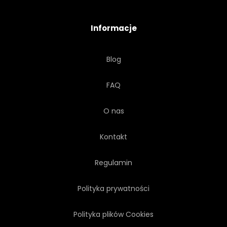
UŚMIECHAJĄCY SIĘ
Informacje
HIPOTECZNYCH
RUCH
Blog
PRZEPROWADZKA
POŻYCZKA
FAQ
TŁO
INWESTYCJA
O nas
PIĘKNY
ZAMĘŻNA
Kontakt
WŁAŚCICIEL
Regulamin
Polityka prywatności
Polityka plików Cookies