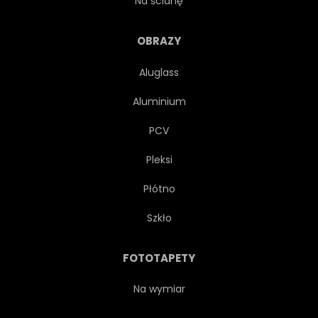
Na ścianę
MŁODY
RODZINA
OBRAZY
Aluglass
WŁASNOŚĆ
STYL ŻYCIA
Aluminium
DOROSŁY
2
PCV
Pleksi
SZCZĘŚCIE
MIŁOŚĆ
Płótno
PRZYTRZYMANIE
Szkło
WZRUSZAJĄCY
UŚMIECH
FOTOTAPETY
DZIEWCZYNKA
DORYWCZO
Na wymiar