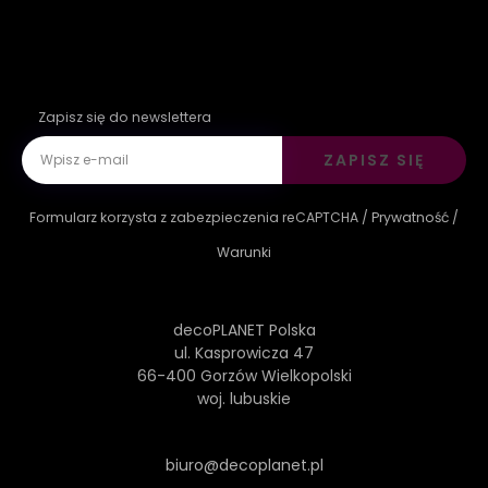
Zapisz się do newslettera
ZAPISZ SIĘ
Formularz korzysta z zabezpieczenia reCAPTCHA /
Prywatność
/
Warunki
decoPLANET Polska
ul. Kasprowicza 47
66-400 Gorzów Wielkopolski
woj. lubuskie
biuro@decoplanet.pl