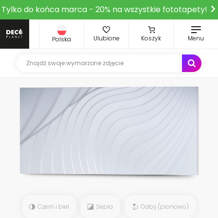
Tylko do końca marca - 20% na wszystkie fototapety!
Ulubione
Koszyk
Menu
Polska
Czerń i biel
Sepia
Odbij (pionowo)