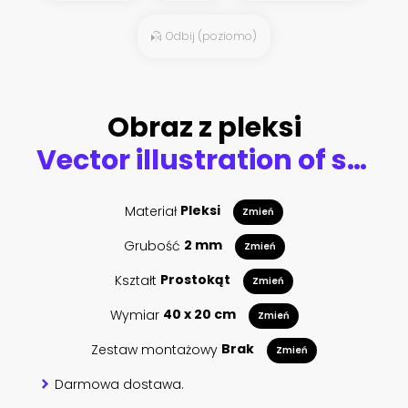
Odbij (poziomo)
Obraz z pleksi
Vector illustration of skull of kamikaze in helmet, holding a bottle of beer and flying skull on rocket
Materiał
Pleksi
Zmień
Grubość
2 mm
Zmień
Kształt
Prostokąt
Zmień
Wymiar
40 x 20 cm
Zmień
Zestaw montażowy
Brak
Zmień
Darmowa dostawa.