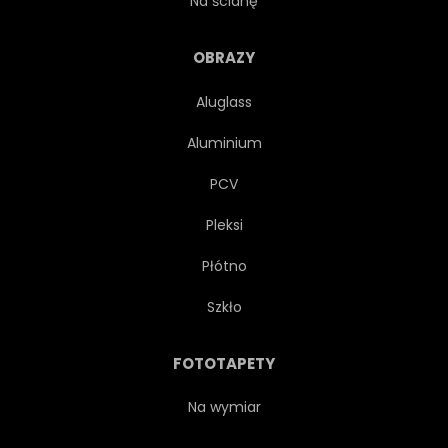
Na ścianę
LOTNIK
ILUSTRACJA
OBRAZY
Aluglass
WYBUCHOWYCH
KOŚĆ
Aluminium
ATAK
WOJNA
PIWO
PCV
Pleksi
NIEBEZPIECZNY
ZMARŁY
Płótno
LOTNICTWO
SŁUCHAWKI
Szkło
ZŁO
PRZERAŻENIE
FOTOTAPETY
ŚMIERĆ
LOTNIK
Na wymiar