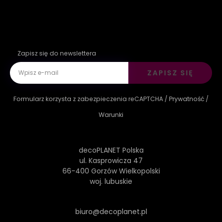
Zapisz się do newslettera
ZAPISZ SIĘ
Formularz korzysta z zabezpieczenia reCAPTCHA /
Prywatność
/
Warunki
decoPLANET Polska
ul. Kasprowicza 47
66-400 Gorzów Wielkopolski
woj. lubuskie
biuro@decoplanet.pl