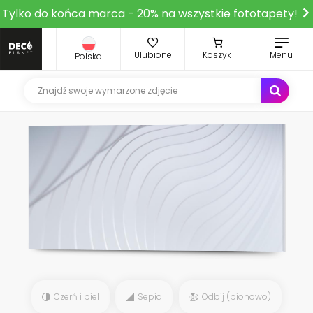
Tylko do końca marca - 20% na wszystkie fototapety!
Ulubione
Koszyk
Menu
Polska
Czerń i biel
Sepia
Odbij (pionowo)