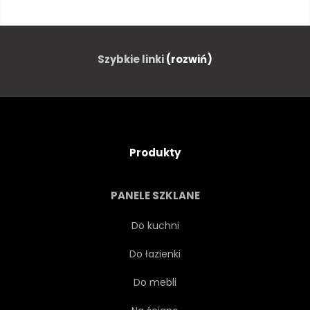
LUDZKI
PRZYGODA
LATAĆ
SZKŁO
Szybkie linki
(rozwiń)
AGRESYWNE
TATUAŻ
WEKTOR
WYBUCH
Produkty
SYMBOL
SZKIELET
PANELE SZKLANE
HEŁM
MONOKL
KRES
Do kuchni
Do łazienki
LUDZIE
CZARNY
Do mebli
ZĘBY
GODŁO
PIEKŁO