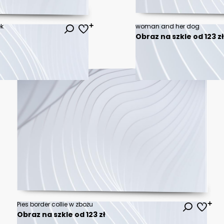
ek
woman and her dog
Obraz na szkle od 123 z
Pies border collie w zbożu
Obraz na szkle od 123 zł