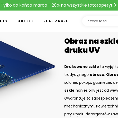
Tylko do końca marca - 20% na wszystkie fototapety!
ETY
OUTLET
REALIZACJE
Obraz na szkle
druku UV
Drukowane szkło
to wyjątk
tradycyjnego
obrazu
.
Obraz
salonie, pokoju, gabinecie, c
szkle
naniesiony jest od wew
Gwarantuje to zabezpieczeni
mechanicznymi. Powierzchn
przy użyciu detergentów zaw