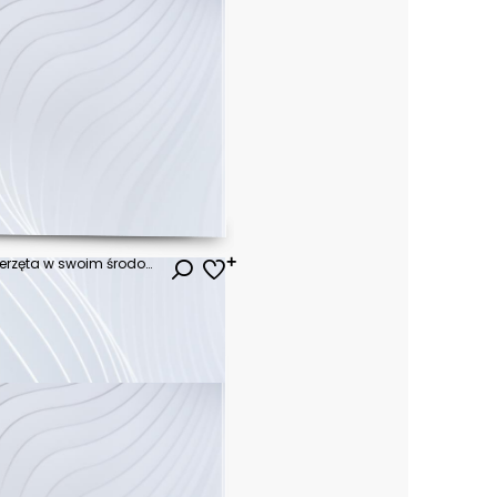
Wspaniały świat przyrody. wierzęta w swoim środowisku.
ł