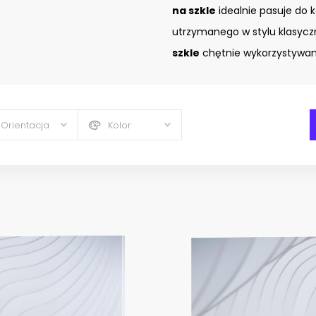
na szkle
idealnie pasuje do 
utrzymanego w stylu klasyc
szkle
chętnie wykorzystywany
Orientacja
Kolor