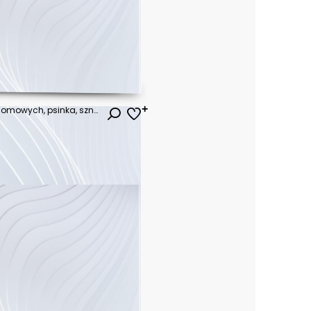
pies, czarna, zwierzak, terier, domowych, psinka, sznaucer, rasa, canino, ssak, domowych, futro, domowy, rodowód, czysta rasa, szkoci, posiedzenie, piesek, bystra, atelier, adorable, baba, izolowany,
ł