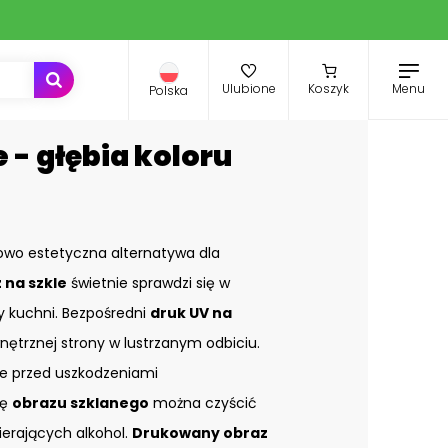
Menu
Ulubione
Koszyk
Polska
 - głębia koloru
owo estetyczna alternatywa dla
 na szkle
świetnie sprawdzi się w
zy kuchni. Bezpośredni
druk UV na
nętrznej strony w lustrzanym odbiciu.
e przed uszkodzeniami
ię
obrazu szklanego
można czyścić
ierających alkohol.
Drukowany obraz