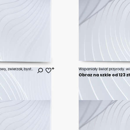
pies, yorkshire, terier, psinka, domowy, zwierzak, bystra, canino, drobny, yorkshire terrier, portret, owłosienie, gras, ssak, rasa, futro, adorable, czysta rasa, domowy,
Obraz na szkle od 123 z