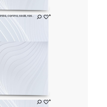
pies, zwierzak, domowych, psinka, canino, ssak, rasa, braun, gras, bokser, domowy, piesek, posiedzenie, czysta rasa, przyjaciel, bystra, adorable, rodowód, domowych, buzia, zwierzak, kołnierz, patrząc
ł
ł