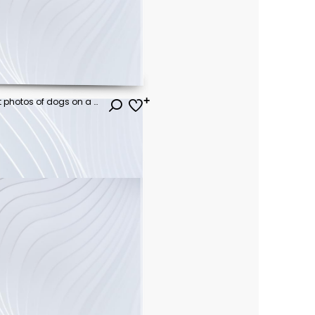
Collage of multiple headshot photos of dogs on a multicolored background of a multitude of different bright colors, shop banner
ł