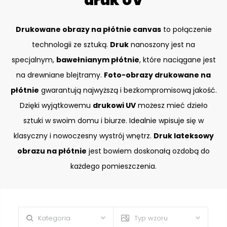
druk UV
Drukowane obrazy na płótnie canvas
to połączenie
technologii ze sztuką.
Druk
nanoszony jest na
specjalnym,
bawełnianym płótnie
, które naciągane jest
na drewniane blejtramy.
Foto-obrazy drukowane na
płótnie
gwarantują najwyższą i bezkompromisową jakość.
Dzięki wyjątkowemu
drukowi UV
możesz mieć dzieło
sztuki w swoim domu i biurze. Idealnie wpisuje się w
klasyczny i nowoczesny wystrój wnętrz.
Druk lateksowy
obrazu na płótnie
jest bowiem doskonałą ozdobą do
każdego pomieszczenia.
Kategoria
Typ wzoru