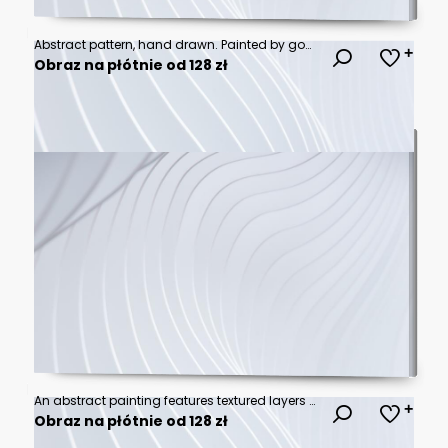
Abstract pattern, hand drawn. Painted by gouache. Oil effect.
Obraz na płótnie od 128 zł
An abstract painting features textured layers of muted green and beige tones, creating a sense of depth and subtle complexity.
Obraz na płótnie od 128 zł