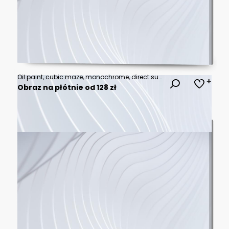
Oil paint, cubic maze, monochrome, direct sunlight, wide angle, sharp edges.
Obraz na płótnie od 128 zł