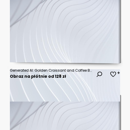
Generated AI: Golden Croissant and Coffee Beans Under a Radiant Sunset Glow
Obraz na płótnie od 128 zł