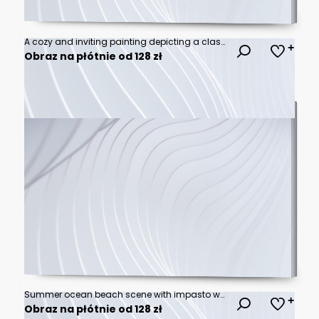
A cozy and inviting painting depicting a classic breakfast scene with coffee and a croissant on a warm background
Obraz na płótnie od 128 zł
Summer ocean beach scene with impasto waves and sunset
Obraz na płótnie od 128 zł