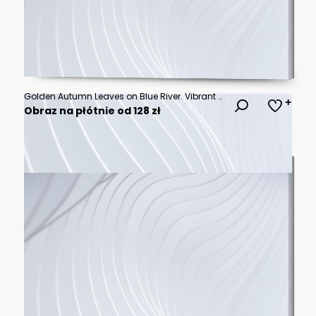
Golden Autumn Leaves on Blue River. Vibrant Fall Landscape Oil Painting with Trees and Water Reflection, Impressionist Nature Artwork for Wall Art and Home Decor
Obraz na płótnie od 128 zł