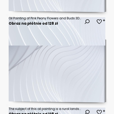
Oil Painting of Pink Peony Flowers and Buds 3D Floral Relief Mural wallpape, floral landscapes. 3d floral art, floral wallpaper, Luxurious textile tile wall art
Obraz na płótnie od 128 zł
The subject of this oil painting is a rural landscape depicting a colorful flower field with a winding path
Obraz na płótnie od 128 zł