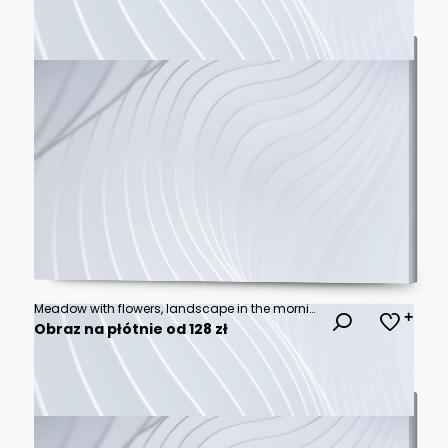
Meadow with flowers, landscape in the morning, oil paintings landscape, fine art
Obraz na płótnie od 128 zł