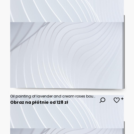
Oil painting of lavender and cream roses bouquet in rustic vase on table
Obraz na płótnie od 128 zł